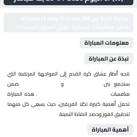
مباراة نارية بين Granada (W) وAlhama Cf (W)
ضمن منافسات إسبانيا, دوري السوبر للسيدات
معلومات المباراة
نبذة عن المباراة
تتجه أنظار عشاق كرة القدم إلى المواجهة المرتقبة التي
ستجمع بين
Granada (W)
و
Alhama Cf (W)
ضمن
منافسات
إسبانيا, دوري السوبر للسيدات
. هذه المباراة
تحمل أهمية كبيرة لكلا الفريقين، حيث يسعى كل منهما
لتحقيق الفوز وحصد النقاط الثمينة.
أهمية المباراة