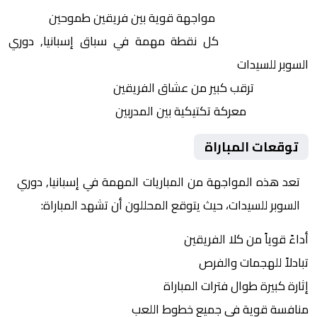
التنافس الشرس:
مواجهة قوية بين فريقين طموحين
النقاط الثمينة:
كل نقطة مهمة في سباق إسبانيا, دوري
السوبر للسيدات
الجماهير:
ترقب كبير من عشاق الفريقين
التكتيكات:
معركة تكتيكية بين المدربين
توقعات المباراة
تعد هذه المواجهة من المباريات المهمة في إسبانيا, دوري
السوبر للسيدات، حيث يتوقع المحللون أن تشهد المباراة:
أداءً قوياً من كلا الفريقين
تبادلاً للهجمات والفرص
إثارة كبيرة طوال فترات المباراة
منافسة قوية في جميع خطوط اللعب