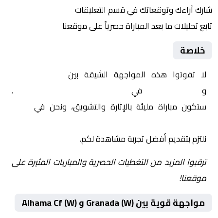
شارك آراءك وتوقعاتك في قسم التعليقات
تابع تحليلات ما بعد المباراة حصرياً على موقعنا
خلاصة
لا تفوتوا هذه المواجهة الشيقة بين
Granada (W)
و
Alhama Cf (W)
في
إسبانيا, دوري السوبر للسيدات
.
ستكون مباراة مليئة بالإثارة والتشويق، ونحن في
Yalla
Shoot | يلا شوت | مباريات اليوم مباشر| yalla shoot tv
نلتزم بتقديم أفضل تجربة مشاهدة لكم.
ترقبوا المزيد من التغطيات الحصرية والمباريات المثيرة على
موقعنا!
مواجهة قوية بين Granada (W) و Alhama Cf (W)