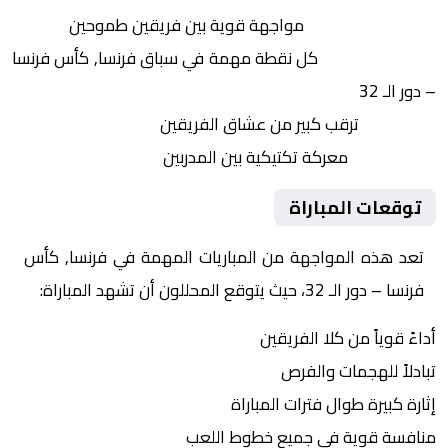
التنافس الشرس:
مواجهة قوية بين فريقين طموحين
النقاط الثمينة:
كل نقطة مهمة في سباق فرنسا, كأس فرنسا
– دور الـ 32
الجماهير:
ترقب كبير من عشاق الفريقين
التكتيكات:
معركة تكتيكية بين المدربين
توقعات المباراة
تعد هذه المواجهة من المباريات المهمة في فرنسا, كأس
فرنسا – دور الـ 32، حيث يتوقع المحللون أن تشهد المباراة:
أداءً قوياً من كلا الفريقين
تبادلاً للهجمات والفرص
إثارة كبيرة طوال فترات المباراة
منافسة قوية في جميع خطوط اللعب