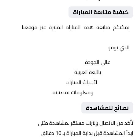
كيفية متابعة المباراة
يمكنكم متابعة هذه المباراة المثيرة عبر موقعنا
Yalla
Shoot | يلا شوت | مباريات اليوم مباشر| yalla shoot tv
الذي يوفر:
بث مباشر
عالي الجودة
تعليق صوتي
باللغة العربية
تحديثات لحظية
لأحداث المباراة
إحصائيات شاملة
ومعلومات تفصيلية
نصائح للمشاهدة
تأكد من الاتصال بإنترنت مستقر لمشاهدة مثلى
ابدأ المشاهدة قبل بداية المباراة بـ 10 دقائق