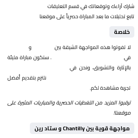
شارك آراءك وتوقعاتك في قسم التعليقات
تابع تحليلات ما بعد المباراة حصرياً على موقعنا
خلاصة
لا تفوتوا هذه المواجهة الشيقة بين
Chantilly
و
ستاد رين
في
فرنسا, كأس فرنسا – دور الـ 32
. ستكون مباراة مليئة
بالإثارة والتشويق، ونحن في
Yalla Shoot | يلا شوت |
مباريات اليوم مباشر| yalla shoot tv
نلتزم بتقديم أفضل
تجربة مشاهدة لكم.
ترقبوا المزيد من التغطيات الحصرية والمباريات المثيرة على
موقعنا!
مواجهة قوية بين Chantilly و ستاد رين