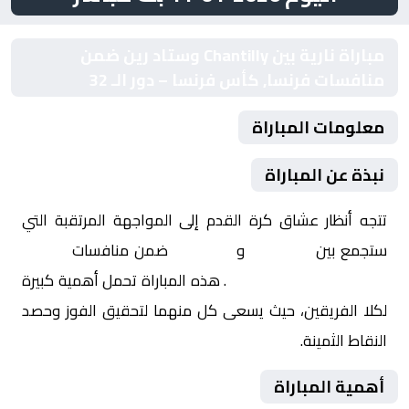
مباراة نارية بين Chantilly وستاد رين ضمن
منافسات فرنسا, كأس فرنسا – دور الـ 32
معلومات المباراة
نبذة عن المباراة
تتجه أنظار عشاق كرة القدم إلى المواجهة المرتقبة التي
ستجمع بين
Chantilly
و
ستاد رين
ضمن منافسات
فرنسا,
كأس فرنسا – دور الـ 32
. هذه المباراة تحمل أهمية كبيرة
لكلا الفريقين، حيث يسعى كل منهما لتحقيق الفوز وحصد
النقاط الثمينة.
أهمية المباراة