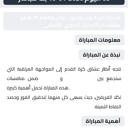
مباراة نارية بين يونيون برلين وماينز 05 ضمن
منافسات ألمانيا, الدوري الألماني
معلومات المباراة
نبذة عن المباراة
تتجه أنظار عشاق كرة القدم إلى المواجهة المرتقبة التي
ستجمع بين
يونيون برلين
و
ماينز 05
ضمن منافسات
ألمانيا, الدوري الألماني
. هذه المباراة تحمل أهمية كبيرة
لكلا الفريقين، حيث يسعى كل منهما لتحقيق الفوز وحصد
النقاط الثمينة.
أهمية المباراة