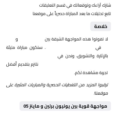
شارك آراءك وتوقعاتك في قسم التعليقات
تابع تحليلات ما بعد المباراة حصرياً على موقعنا
خلاصة
لا تفوتوا هذه المواجهة الشيقة بين
يونيون برلين
و
ماينز
05
في
ألمانيا, الدوري الألماني
. ستكون مباراة مليئة
بالإثارة والتشويق، ونحن في
Yalla Shoot | يلا شوت |
مباريات اليوم مباشر| yalla shoot tv
نلتزم بتقديم أفضل
تجربة مشاهدة لكم.
ترقبوا المزيد من التغطيات الحصرية والمباريات المثيرة على
موقعنا!
مواجهة قوية بين يونيون برلين و ماينز 05