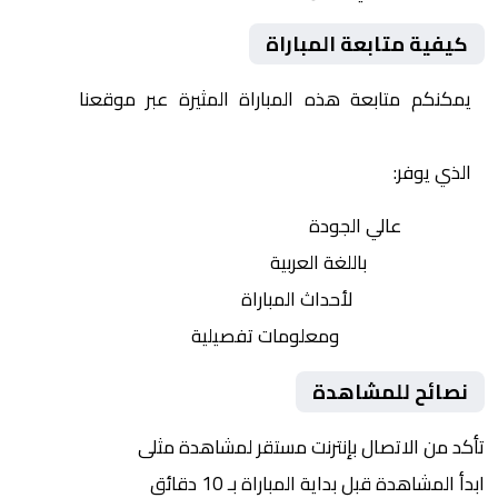
كيفية متابعة المباراة
يمكنكم متابعة هذه المباراة المثيرة عبر موقعنا
Yalla
Shoot | يلا شوت | مباريات اليوم مباشر| yalla shoot tv
الذي يوفر:
بث مباشر
عالي الجودة
تعليق صوتي
باللغة العربية
تحديثات لحظية
لأحداث المباراة
إحصائيات شاملة
ومعلومات تفصيلية
نصائح للمشاهدة
تأكد من الاتصال بإنترنت مستقر لمشاهدة مثلى
ابدأ المشاهدة قبل بداية المباراة بـ 10 دقائق