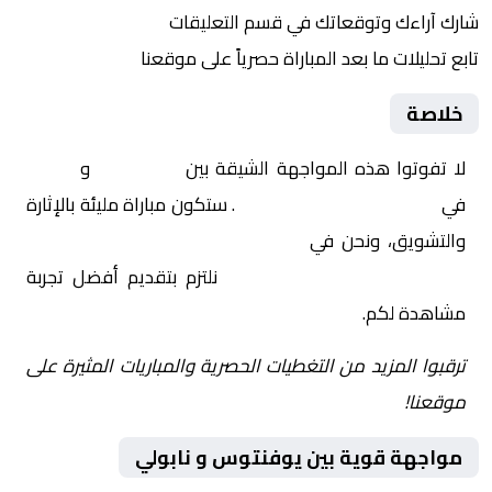
شارك آراءك وتوقعاتك في قسم التعليقات
تابع تحليلات ما بعد المباراة حصرياً على موقعنا
خلاصة
لا تفوتوا هذه المواجهة الشيقة بين
يوفنتوس
و
نابولي
في
إيطاليا, الدوري الإيطالي
. ستكون مباراة مليئة بالإثارة
والتشويق، ونحن في
Yalla Shoot | يلا شوت | مباريات
اليوم مباشر| yalla shoot tv
نلتزم بتقديم أفضل تجربة
مشاهدة لكم.
ترقبوا المزيد من التغطيات الحصرية والمباريات المثيرة على
موقعنا!
مواجهة قوية بين يوفنتوس و نابولي