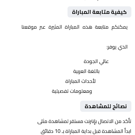
كيفية متابعة المباراة
يمكنكم متابعة هذه المباراة المثيرة عبر موقعنا
Yalla
Shoot | يلا شوت | مباريات اليوم مباشر| yalla shoot tv
الذي يوفر:
بث مباشر
عالي الجودة
تعليق صوتي
باللغة العربية
تحديثات لحظية
لأحداث المباراة
إحصائيات شاملة
ومعلومات تفصيلية
نصائح للمشاهدة
تأكد من الاتصال بإنترنت مستقر لمشاهدة مثلى
ابدأ المشاهدة قبل بداية المباراة بـ 10 دقائق