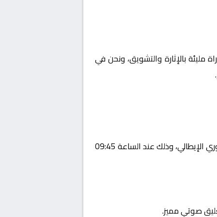
اة مليئة بالإثارة والتشويق، ونحن في
يستضيف اليوم 2026-02-08 لقاءً مرتقبًا يجمع بين يوفنتوس و لاتسيو ضمن منافسات بطولة إيطاليا, الدوري الإيطالي، وذلك عند الساعة 09:45