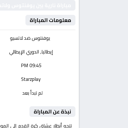
مباراة نارية بين يوفنتوس ولات
معلومات المباراة
الفريقان:
يوفنتوس ضد لاتسيو
البطولة:
إيطاليا, الدوري الإيطالي
وقت المباراة:
09:45 PM
القناة الناقلة:
Starzplay
حالة المباراة:
لم تبدأ بعد
نبذة عن المباراة
تتجه أنظار عشاق كرة القدم إلى المو