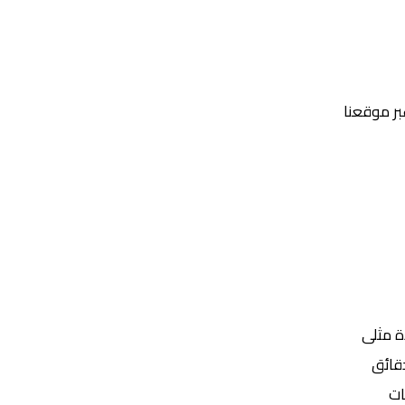
عبر موقعنا
Yalla Shoot | يلا شوت | مباريات اليوم مباشر| yalla shoot tv
ة مثلى
ات