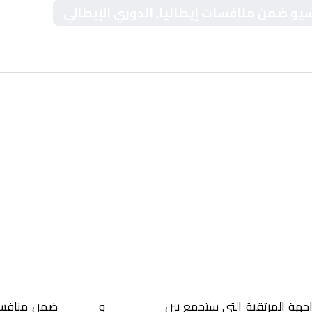
سيو ضمن منافسات إيطاليا, الدوري الإيطالي
اجهة المرتقبة التي ستجمع بين
يوفنتوس
و
لاتسيو
ضمن منافس