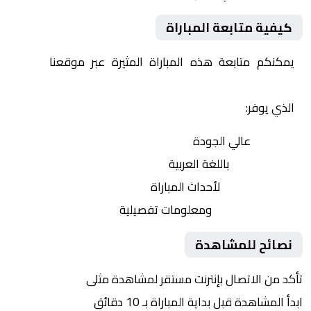
كيفية متابعة المباراة
يمكنكم متابعة هذه المباراة المثيرة عبر موقعنا
Yalla
Shoot | يلا شوت | مباريات اليوم مباشر| yalla shoot tv
الذي يوفر:
بث مباشر
عالي الجودة
تعليق صوتي
باللغة العربية
تحديثات لحظية
لأحداث المباراة
إحصائيات شاملة
ومعلومات تفصيلية
نصائح للمشاهدة
تأكد من الاتصال بإنترنت مستقر لمشاهدة مثلى
ابدأ المشاهدة قبل بداية المباراة بـ 10 دقائق