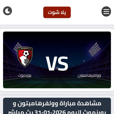
يلا شوت
VS
وولفرهامبتون
بورنموث
مشاهدة مباراة وولفرهامبتون و
بورنموث اليوم 2026-01-31 بث مباشر