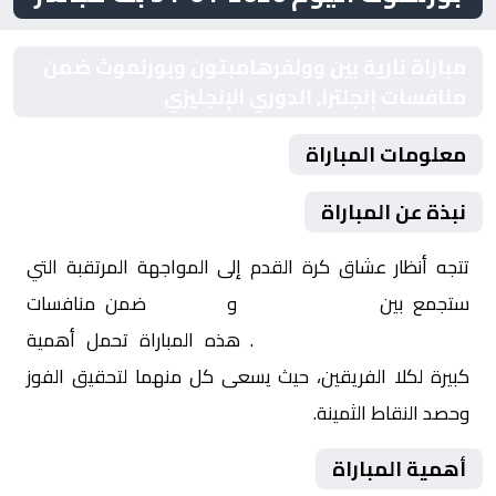
مباراة نارية بين وولفرهامبتون وبورنموث ضمن
منافسات إنجلترا, الدوري الإنجليزي
معلومات المباراة
نبذة عن المباراة
تتجه أنظار عشاق كرة القدم إلى المواجهة المرتقبة التي
ستجمع بين
وولفرهامبتون
و
بورنموث
ضمن منافسات
إنجلترا, الدوري الإنجليزي
. هذه المباراة تحمل أهمية
كبيرة لكلا الفريقين، حيث يسعى كل منهما لتحقيق الفوز
وحصد النقاط الثمينة.
أهمية المباراة