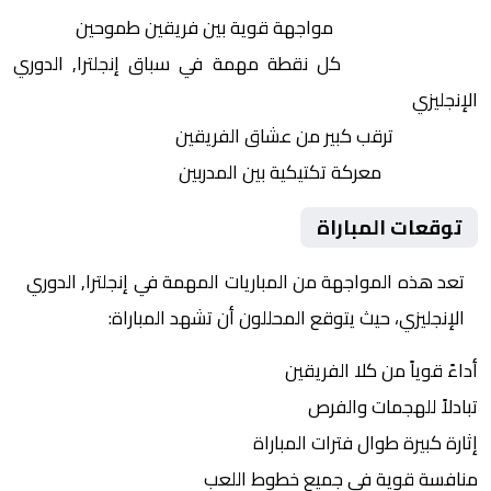
التنافس الشرس:
مواجهة قوية بين فريقين طموحين
النقاط الثمينة:
كل نقطة مهمة في سباق إنجلترا, الدوري
الإنجليزي
الجماهير:
ترقب كبير من عشاق الفريقين
التكتيكات:
معركة تكتيكية بين المدربين
توقعات المباراة
تعد هذه المواجهة من المباريات المهمة في إنجلترا, الدوري
الإنجليزي، حيث يتوقع المحللون أن تشهد المباراة:
أداءً قوياً من كلا الفريقين
تبادلاً للهجمات والفرص
إثارة كبيرة طوال فترات المباراة
منافسة قوية في جميع خطوط اللعب