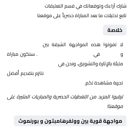
شارك آراءك وتوقعاتك في قسم التعليقات
تابع تحليلات ما بعد المباراة حصرياً على موقعنا
خلاصة
لا تفوتوا هذه المواجهة الشيقة بين
وولفرهامبتون
و
بورنموث
في
إنجلترا, الدوري الإنجليزي
. ستكون مباراة
مليئة بالإثارة والتشويق، ونحن في
Yalla Shoot | يلا شوت |
مباريات اليوم مباشر| yalla shoot tv
نلتزم بتقديم أفضل
تجربة مشاهدة لكم.
ترقبوا المزيد من التغطيات الحصرية والمباريات المثيرة على
موقعنا!
مواجهة قوية بين وولفرهامبتون و بورنموث