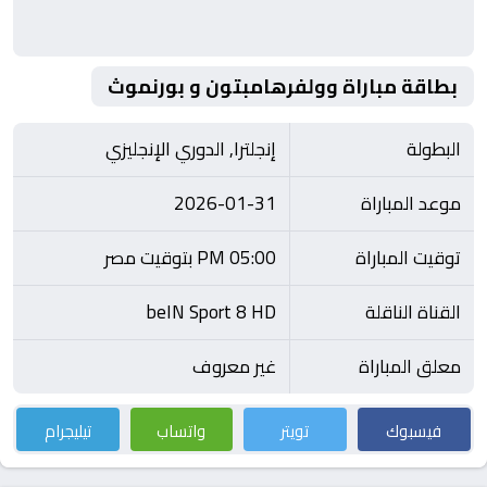
بطاقة مباراة وولفرهامبتون و بورنموث
البطولة
إنجلترا, الدوري الإنجليزي
موعد المباراة
2026-01-31
توقيت المباراة
05:00 PM بتوقيت مصر
القناة الناقلة
beIN Sport 8 HD
معلق المباراة
غير معروف
فيسبوك
تويتر
واتساب
تيليجرام