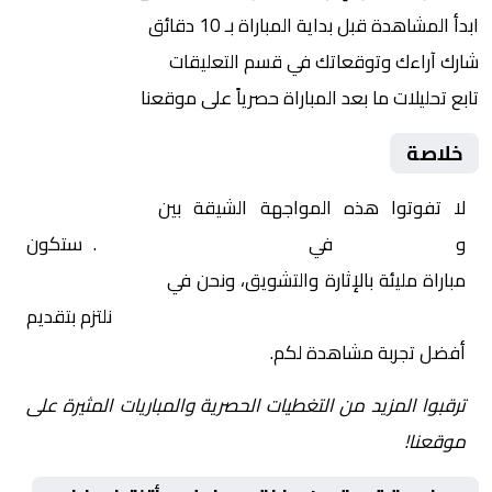
ابدأ المشاهدة قبل بداية المباراة بـ 10 دقائق
شارك آراءك وتوقعاتك في قسم التعليقات
تابع تحليلات ما بعد المباراة حصرياً على موقعنا
خلاصة
لا تفوتوا هذه المواجهة الشيقة بين
وفاق سطيف
و
أتلتيك بارادو
في
الجزائر, الدوري الجزائري
. ستكون
مباراة مليئة بالإثارة والتشويق، ونحن في
Yalla Shoot | يلا
شوت | مباريات اليوم مباشر| yalla shoot tv
نلتزم بتقديم
أفضل تجربة مشاهدة لكم.
ترقبوا المزيد من التغطيات الحصرية والمباريات المثيرة على
موقعنا!