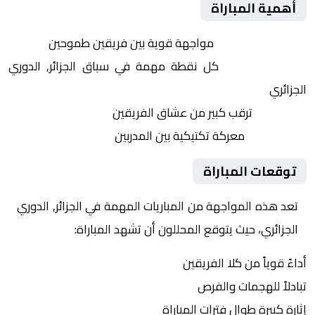
أهمية المباراة
التنافس الشرس:
مواجهة قوية بين فريقين طموحين
النقاط الثمينة:
كل نقطة مهمة في سباق الجزائر, الدوري
الجزائري
الجماهير:
ترقب كبير من عشاق الفريقين
التكتيكات:
معركة تكتيكية بين المدربين
توقعات المباراة
تعد هذه المواجهة من المباريات المهمة في الجزائر, الدوري
الجزائري، حيث يتوقع المحللون أن تشهد المباراة:
أداءً قوياً من كلا الفريقين
تبادلاً للهجمات والفرص
إثارة كبيرة طوال فترات المباراة