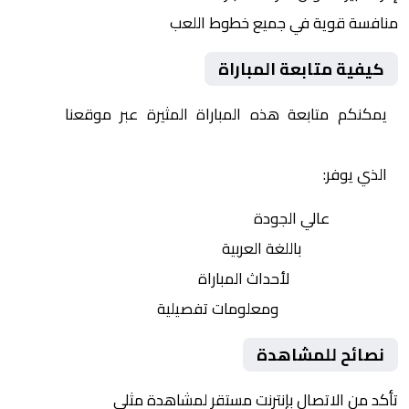
منافسة قوية في جميع خطوط اللعب
كيفية متابعة المباراة
يمكنكم متابعة هذه المباراة المثيرة عبر موقعنا
Yalla
Shoot | يلا شوت | مباريات اليوم مباشر| yalla shoot tv
الذي يوفر:
بث مباشر
عالي الجودة
تعليق صوتي
باللغة العربية
تحديثات لحظية
لأحداث المباراة
إحصائيات شاملة
ومعلومات تفصيلية
نصائح للمشاهدة
تأكد من الاتصال بإنترنت مستقر لمشاهدة مثلى