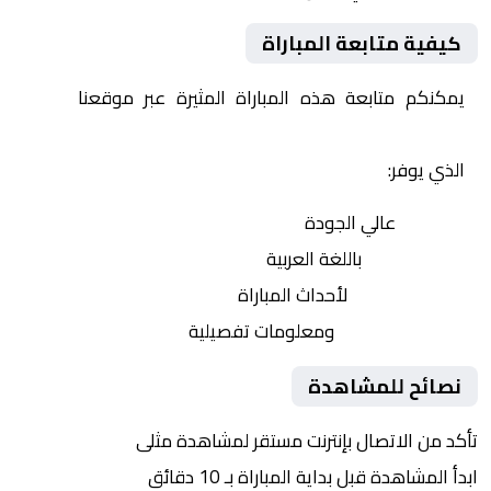
كيفية متابعة المباراة
يمكنكم متابعة هذه المباراة المثيرة عبر موقعنا
Yalla
Shoot | يلا شوت | مباريات اليوم مباشر| yalla shoot tv
الذي يوفر:
بث مباشر
عالي الجودة
تعليق صوتي
باللغة العربية
تحديثات لحظية
لأحداث المباراة
إحصائيات شاملة
ومعلومات تفصيلية
نصائح للمشاهدة
تأكد من الاتصال بإنترنت مستقر لمشاهدة مثلى
ابدأ المشاهدة قبل بداية المباراة بـ 10 دقائق