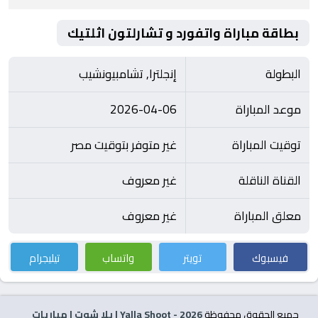
بطاقة مباراة واتفورد و تشارلتون اثلتيك
البطولة
إنجلترا, تشامبيونشيب
موعد المباراة
2026-04-06
توقيت المباراة
غير متوفر بتوقيت مصر
القناة الناقلة
غير معروف
معلق المباراة
غير معروف
فيسبوك
تويتر
واتساب
تيليجرام
جميع الحقوق محفوظة
2026
- Yalla Shoot | يلا شوت | مباريات