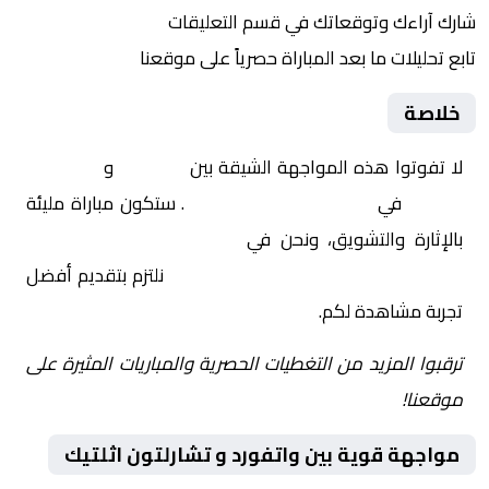
شارك آراءك وتوقعاتك في قسم التعليقات
تابع تحليلات ما بعد المباراة حصرياً على موقعنا
خلاصة
لا تفوتوا هذه المواجهة الشيقة بين
واتفورد
و
تشارلتون
اثلتيك
في
إنجلترا, تشامبيونشيب
. ستكون مباراة مليئة
بالإثارة والتشويق، ونحن في
Yalla Shoot | يلا شوت |
مباريات اليوم مباشر| yalla shoot tv
نلتزم بتقديم أفضل
تجربة مشاهدة لكم.
ترقبوا المزيد من التغطيات الحصرية والمباريات المثيرة على
موقعنا!
مواجهة قوية بين واتفورد و تشارلتون اثلتيك