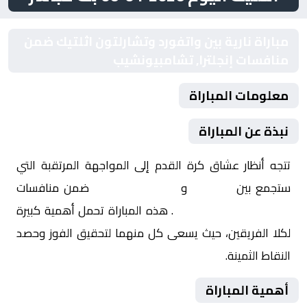
مباراة نارية بين واتفورد وتشارلتون اثلتيك ضمن
منافسات إنجلترا, تشامبيونشيب
معلومات المباراة
نبذة عن المباراة
تتجه أنظار عشاق كرة القدم إلى المواجهة المرتقبة التي
ستجمع بين
واتفورد
و
تشارلتون اثلتيك
ضمن منافسات
إنجلترا, تشامبيونشيب
. هذه المباراة تحمل أهمية كبيرة
لكلا الفريقين، حيث يسعى كل منهما لتحقيق الفوز وحصد
النقاط الثمينة.
أهمية المباراة