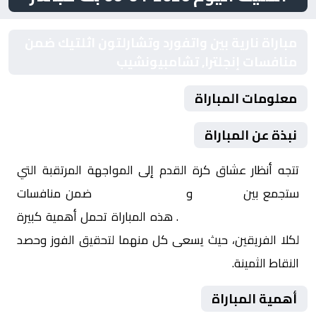
مباراة نارية بين واتفورد وتشارلتون اثلتيك ضمن
منافسات إنجلترا, تشامبيونشيب
معلومات المباراة
نبذة عن المباراة
تتجه أنظار عشاق كرة القدم إلى المواجهة المرتقبة التي
ستجمع بين
واتفورد
و
تشارلتون اثلتيك
ضمن منافسات
إنجلترا, تشامبيونشيب
. هذه المباراة تحمل أهمية كبيرة
لكلا الفريقين، حيث يسعى كل منهما لتحقيق الفوز وحصد
النقاط الثمينة.
أهمية المباراة