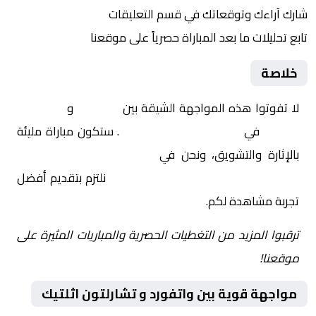
شارك آراءك وتوقعاتك في قسم التعليقات
تابع تحليلات ما بعد المباراة حصرياً على موقعنا
خلاصة
لا تفوتوا هذه المواجهة الشيقة بين
واتفورد
و
تشارلتون
اثلتيك
في
إنجلترا, تشامبيونشيب
. ستكون مباراة مليئة
بالإثارة والتشويق، ونحن في
Yalla Shoot | يلا شوت |
مباريات اليوم مباشر| yalla shoot tv
نلتزم بتقديم أفضل
تجربة مشاهدة لكم.
ترقبوا المزيد من التغطيات الحصرية والمباريات المثيرة على
موقعنا!
مواجهة قوية بين واتفورد و تشارلتون اثلتيك