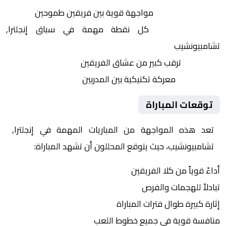
التنافس الشرس:
مواجهة قوية بين فريقين طموحين
النقاط الثمينة:
كل نقطة مهمة في سباق إنجلترا,
تشامبيونشيب
الجماهير:
ترقب كبير من عشاق الفريقين
التكتيكات:
معركة تكتيكية بين المدربين
توقعات المباراة
تعد هذه المواجهة من المباريات المهمة في إنجلترا,
تشامبيونشيب، حيث يتوقع المحللون أن تشهد المباراة:
أداءً قوياً من كلا الفريقين
تبادلاً للهجمات والفرص
إثارة كبيرة طوال فترات المباراة
منافسة قوية في جميع خطوط اللعب