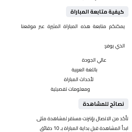
كيفية متابعة المباراة
يمكنكم متابعة هذه المباراة المثيرة عبر موقعنا
Yalla
Shoot | يلا شوت | مباريات اليوم مباشر| yalla shoot tv
الذي يوفر:
بث مباشر
عالي الجودة
تعليق صوتي
باللغة العربية
تحديثات لحظية
لأحداث المباراة
إحصائيات شاملة
ومعلومات تفصيلية
نصائح للمشاهدة
تأكد من الاتصال بإنترنت مستقر لمشاهدة مثلى
ابدأ المشاهدة قبل بداية المباراة بـ 10 دقائق