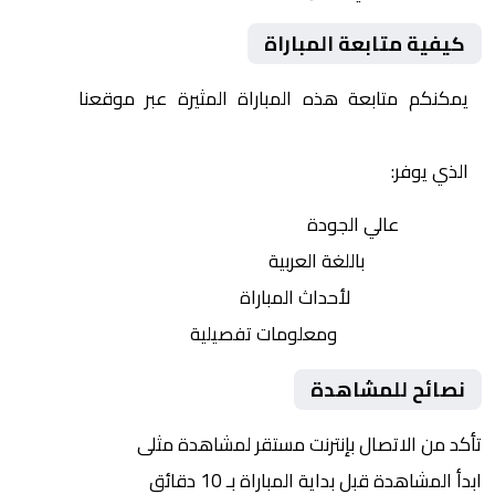
كيفية متابعة المباراة
يمكنكم متابعة هذه المباراة المثيرة عبر موقعنا
Yalla
Shoot | يلا شوت | مباريات اليوم مباشر| yalla shoot tv
الذي يوفر:
بث مباشر
عالي الجودة
تعليق صوتي
باللغة العربية
تحديثات لحظية
لأحداث المباراة
إحصائيات شاملة
ومعلومات تفصيلية
نصائح للمشاهدة
تأكد من الاتصال بإنترنت مستقر لمشاهدة مثلى
ابدأ المشاهدة قبل بداية المباراة بـ 10 دقائق