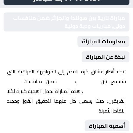
مباراة نارية بين هولندا والجزائر ضمن منافسات
دولي, مباريات ودية دولية
معلومات المباراة
نبذة عن المباراة
تتجه أنظار عشاق كرة القدم إلى المواجهة المرتقبة التي
ستجمع بين
هولندا
و
الجزائر
ضمن منافسات
دولي,
مباريات ودية دولية
. هذه المباراة تحمل أهمية كبيرة لكلا
الفريقين، حيث يسعى كل منهما لتحقيق الفوز وحصد
النقاط الثمينة.
أهمية المباراة