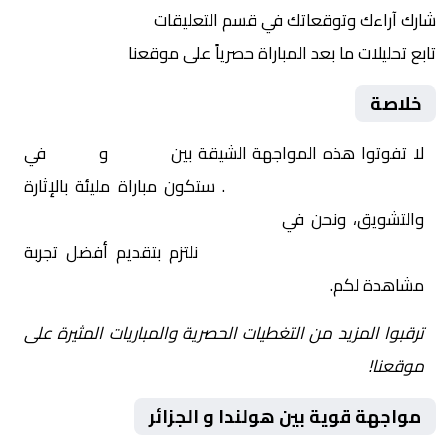
شارك آراءك وتوقعاتك في قسم التعليقات
تابع تحليلات ما بعد المباراة حصرياً على موقعنا
خلاصة
لا تفوتوا هذه المواجهة الشيقة بين
هولندا
و
الجزائر
في
دولي, مباريات ودية دولية
. ستكون مباراة مليئة بالإثارة
والتشويق، ونحن في
Yalla Shoot | يلا شوت | مباريات
اليوم مباشر| yalla shoot tv
نلتزم بتقديم أفضل تجربة
مشاهدة لكم.
ترقبوا المزيد من التغطيات الحصرية والمباريات المثيرة على
موقعنا!
مواجهة قوية بين هولندا و الجزائر