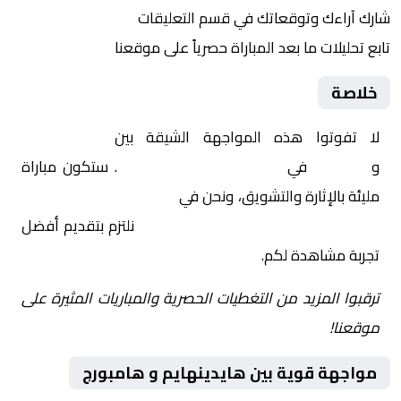
شارك آراءك وتوقعاتك في قسم التعليقات
تابع تحليلات ما بعد المباراة حصرياً على موقعنا
خلاصة
لا تفوتوا هذه المواجهة الشيقة بين
هايدينهايم
و
هامبورج
في
ألمانيا, الدوري الألماني
. ستكون مباراة
مليئة بالإثارة والتشويق، ونحن في
Yalla Shoot | يلا شوت |
مباريات اليوم مباشر| yalla shoot tv
نلتزم بتقديم أفضل
تجربة مشاهدة لكم.
ترقبوا المزيد من التغطيات الحصرية والمباريات المثيرة على
موقعنا!
مواجهة قوية بين هايدينهايم و هامبورج