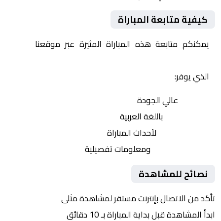
كيفية متابعة المباراة
يمكنكم متابعة هذه المباراة المثيرة عبر موقعنا
Yalla
Shoot | يلا شوت | مباريات اليوم مباشر| yalla shoot tv
الذي يوفر:
بث مباشر
عالي الجودة
تعليق صوتي
باللغة العربية
تحديثات لحظية
لأحداث المباراة
إحصائيات شاملة
ومعلومات تفصيلية
نصائح للمشاهدة
تأكد من الاتصال بإنترنت مستقر لمشاهدة مثلى
ابدأ المشاهدة قبل بداية المباراة بـ 10 دقائق