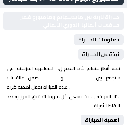
مباراة نارية بين هايدينهايم وهامبورج ضمن
منافسات ألمانيا, الدوري الألماني
معلومات المباراة
نبذة عن المباراة
تتجه أنظار عشاق كرة القدم إلى المواجهة المرتقبة التي
ستجمع بين
هايدينهايم
و
هامبورج
ضمن منافسات
ألمانيا, الدوري الألماني
. هذه المباراة تحمل أهمية كبيرة
لكلا الفريقين، حيث يسعى كل منهما لتحقيق الفوز وحصد
النقاط الثمينة.
أهمية المباراة