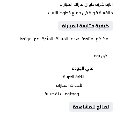
إثارة كبيرة طوال فترات المباراة
منافسة قوية في جميع خطوط اللعب
كيفية متابعة المباراة
يمكنكم متابعة هذه المباراة المثيرة عبر موقعنا
Yalla
Shoot | يلا شوت | مباريات اليوم مباشر| yalla shoot tv
الذي يوفر:
بث مباشر
عالي الجودة
تعليق صوتي
باللغة العربية
تحديثات لحظية
لأحداث المباراة
إحصائيات شاملة
ومعلومات تفصيلية
نصائح للمشاهدة