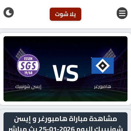
يلا شوت
VS
هامبورغر
إيسن شونيبيك
مشاهدة مباراة هامبورغر و إيسن
شونيبيك اليوم 2026-01-25 بث مباشر