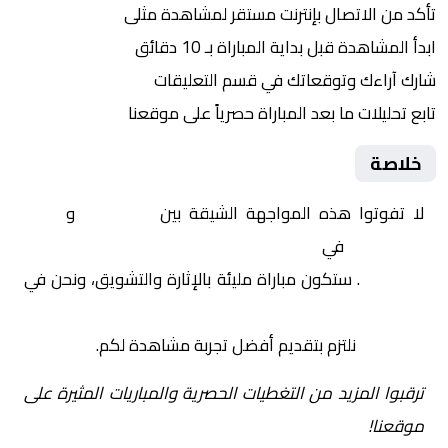
تأكد من الاتصال بإنترنت مستقر لمشاهدة مثلى
ابدأ المشاهدة قبل بداية المباراة بـ 10 دقائق
شارك آراءك وتوقعاتك في قسم التعليقات
تابع تحليلات ما بعد المباراة حصرياً على موقعنا
خلاصة
لا تفوتوا هذه المواجهة الشيقة بين
هامبورغر
و
إيسن
شونيبيك
في
ألمانيا, الدوري الألماني لكرة القدم
للسيدات
. ستكون مباراة مليئة بالإثارة والتشويق، ونحن في
Yalla Shoot | يلا شوت | مباريات اليوم مباشر| yalla
shoot tv
نلتزم بتقديم أفضل تجربة مشاهدة لكم.
ترقبوا المزيد من التغطيات الحصرية والمباريات المثيرة على
موقعنا!