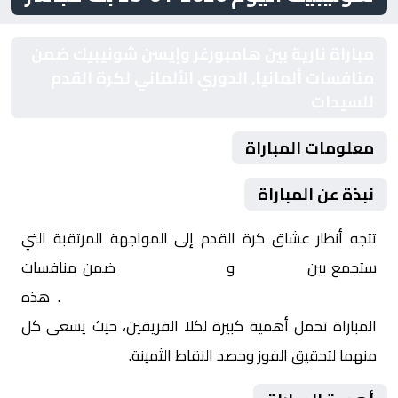
مباراة نارية بين هامبورغر وإيسن شونيبيك ضمن
منافسات ألمانيا, الدوري الألماني لكرة القدم
للسيدات
معلومات المباراة
نبذة عن المباراة
تتجه أنظار عشاق كرة القدم إلى المواجهة المرتقبة التي
ستجمع بين
هامبورغر
و
إيسن شونيبيك
ضمن منافسات
ألمانيا, الدوري الألماني لكرة القدم للسيدات
. هذه
المباراة تحمل أهمية كبيرة لكلا الفريقين، حيث يسعى كل
منهما لتحقيق الفوز وحصد النقاط الثمينة.