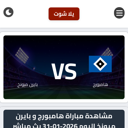
يلا شوت
VS
هامبورج
بايرن ميونخ
مشاهدة مباراة هامبورج و بايرن
ميونخ اليوم 2026-01-31 بث مباشر