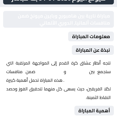
مباراة نارية بين هامبورج وبايرن ميونخ ضمن
منافسات ألمانيا, الدوري الألماني
معلومات المباراة
نبذة عن المباراة
تتجه أنظار عشاق كرة القدم إلى المواجهة المرتقبة التي
ستجمع بين
هامبورج
و
بايرن ميونخ
ضمن منافسات
ألمانيا, الدوري الألماني
. هذه المباراة تحمل أهمية كبيرة
لكلا الفريقين، حيث يسعى كل منهما لتحقيق الفوز وحصد
النقاط الثمينة.
أهمية المباراة