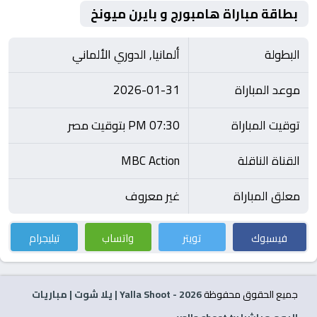
بطاقة مباراة هامبورج و بايرن ميونخ
البطولة
ألمانيا, الدوري الألماني
موعد المباراة
2026-01-31
توقيت المباراة
07:30 PM بتوقيت مصر
القناة الناقلة
MBC Action
معلق المباراة
غير معروف
فيسبوك
تويتر
واتساب
تيليجرام
جميع الحقوق محفوظة
2026
- Yalla Shoot | يلا شوت | مباريات