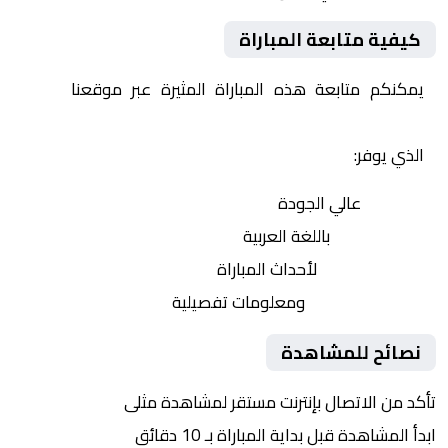
كيفية متابعة المباراة
يمكنكم متابعة هذه المباراة المثيرة عبر موقعنا
Yalla
Shoot | يلا شوت | مباريات اليوم مباشر| yalla shoot tv
الذي يوفر:
بث مباشر
عالي الجودة
تعليق صوتي
باللغة العربية
تحديثات لحظية
لأحداث المباراة
إحصائيات شاملة
ومعلومات تفصيلية
نصائح للمشاهدة
تأكد من الاتصال بإنترنت مستقر لمشاهدة مثلى
ابدأ المشاهدة قبل بداية المباراة بـ 10 دقائق