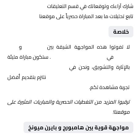
شارك آراءك وتوقعاتك في قسم التعليقات
تابع تحليلات ما بعد المباراة حصرياً على موقعنا
خلاصة
لا تفوتوا هذه المواجهة الشيقة بين
هامبورج
و
بايرن
ميونخ
في
ألمانيا, الدوري الألماني
. ستكون مباراة مليئة
بالإثارة والتشويق، ونحن في
Yalla Shoot | يلا شوت |
مباريات اليوم مباشر| yalla shoot tv
نلتزم بتقديم أفضل
تجربة مشاهدة لكم.
ترقبوا المزيد من التغطيات الحصرية والمباريات المثيرة على
موقعنا!
مواجهة قوية بين هامبورج و بايرن ميونخ