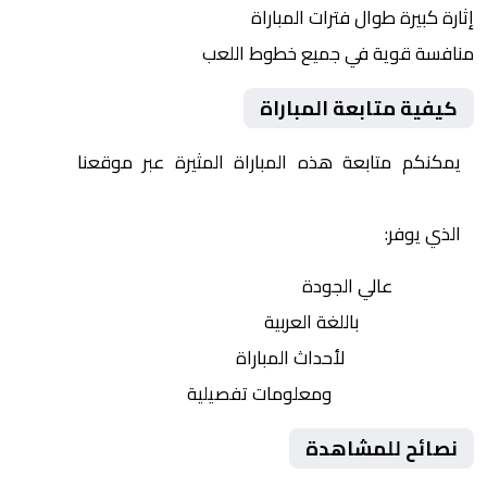
إثارة كبيرة طوال فترات المباراة
منافسة قوية في جميع خطوط اللعب
كيفية متابعة المباراة
يمكنكم متابعة هذه المباراة المثيرة عبر موقعنا
Yalla
Shoot | يلا شوت | مباريات اليوم مباشر| yalla shoot tv
الذي يوفر:
بث مباشر
عالي الجودة
تعليق صوتي
باللغة العربية
تحديثات لحظية
لأحداث المباراة
إحصائيات شاملة
ومعلومات تفصيلية
نصائح للمشاهدة