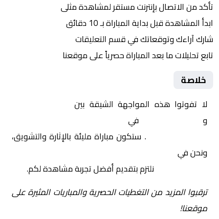
تأكد من الاتصال بإنترنت مستقر لمشاهدة مثلى
ابدأ المشاهدة قبل بداية المباراة بـ 10 دقائق
شارك آراءك وتوقعاتك في قسم التعليقات
تابع تحليلات ما بعد المباراة حصرياً على موقعنا
خلاصة
لا تفوتوا هذه المواجهة الشيقة بين
نيوم – سيدات
و
العلا – سيدات
في
السعودية, الدوري السعودي
الممتاز للسيدات
. ستكون مباراة مليئة بالإثارة والتشويق،
ونحن في
Yalla Shoot | يلا شوت | مباريات اليوم مباشر|
yalla shoot tv
نلتزم بتقديم أفضل تجربة مشاهدة لكم.
ترقبوا المزيد من التغطيات الحصرية والمباريات المثيرة على
موقعنا!