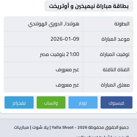
بطاقة مباراة نيميخين و أوتريخت
البطولة
هولندا, الدوري الهولندي
موعد المباراة
2026-01-09
توقيت المباراة
21:00 بتوقيت مصر
القناة الناقلة
غير معروف
معلق المباراة
غير معروف
فيسبوك
تويتر
واتساب
تيليجرام
جميع الحقوق محفوظة
2026
- Yalla Shoot | يلا شوت | مباريات