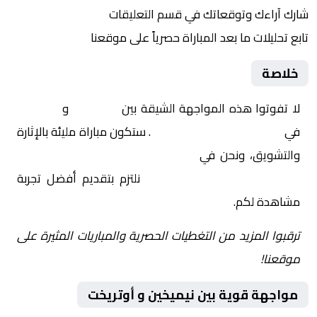
شارك آراءك وتوقعاتك في قسم التعليقات
تابع تحليلات ما بعد المباراة حصرياً على موقعنا
خلاصة
لا تفوتوا هذه المواجهة الشيقة بين
نيميخين
و
أوتريخت
في
هولندا, الدوري الهولندي
. ستكون مباراة مليئة بالإثارة
والتشويق، ونحن في
Yalla Shoot | يلا شوت | مباريات
اليوم مباشر| yalla shoot tv
نلتزم بتقديم أفضل تجربة
مشاهدة لكم.
ترقبوا المزيد من التغطيات الحصرية والمباريات المثيرة على
موقعنا!
مواجهة قوية بين نيميخين و أوتريخت