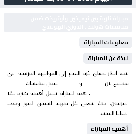
مباراة نارية بين نيميخين وأوتريخت ضمن
منافسات هولندا, الدوري الهولندي
معلومات المباراة
نبذة عن المباراة
تتجه أنظار عشاق كرة القدم إلى المواجهة المرتقبة التي
ستجمع بين
نيميخين
و
أوتريخت
ضمن منافسات
هولندا,
الدوري الهولندي
. هذه المباراة تحمل أهمية كبيرة لكلا
الفريقين، حيث يسعى كل منهما لتحقيق الفوز وحصد
النقاط الثمينة.
أهمية المباراة