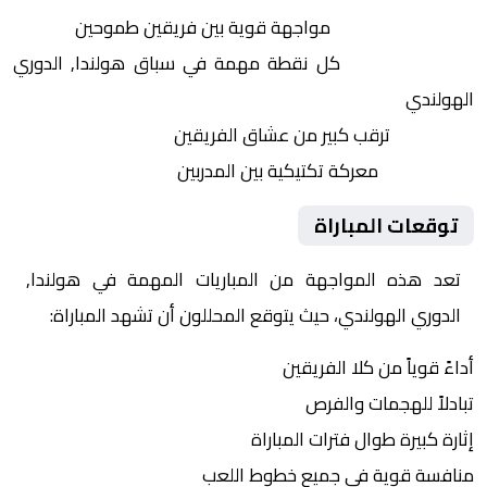
التنافس الشرس:
مواجهة قوية بين فريقين طموحين
النقاط الثمينة:
كل نقطة مهمة في سباق هولندا, الدوري
الهولندي
الجماهير:
ترقب كبير من عشاق الفريقين
التكتيكات:
معركة تكتيكية بين المدربين
توقعات المباراة
تعد هذه المواجهة من المباريات المهمة في هولندا,
الدوري الهولندي، حيث يتوقع المحللون أن تشهد المباراة:
أداءً قوياً من كلا الفريقين
تبادلاً للهجمات والفرص
إثارة كبيرة طوال فترات المباراة
منافسة قوية في جميع خطوط اللعب