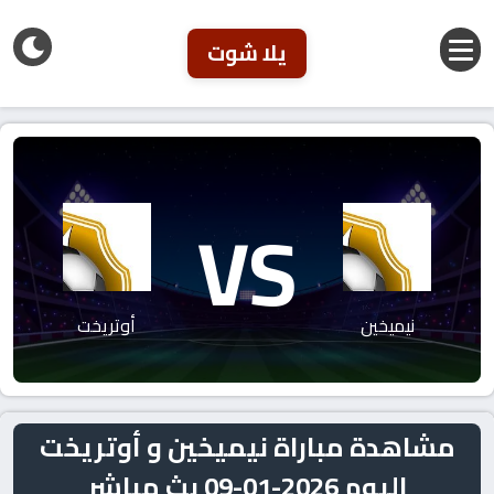
يلا شوت
VS
نيميخين
أوتريخت
مشاهدة مباراة نيميخين و أوتريخت
اليوم 2026-01-09 بث مباشر