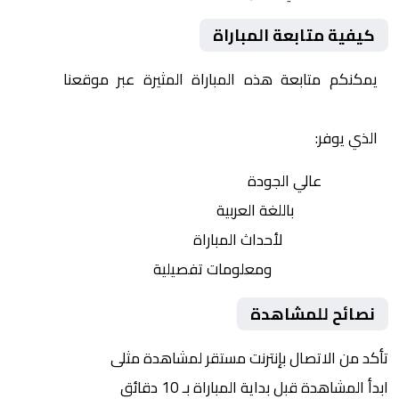
كيفية متابعة المباراة
يمكنكم متابعة هذه المباراة المثيرة عبر موقعنا
Yalla
Shoot | يلا شوت | مباريات اليوم مباشر| yalla shoot tv
الذي يوفر:
بث مباشر
عالي الجودة
تعليق صوتي
باللغة العربية
تحديثات لحظية
لأحداث المباراة
إحصائيات شاملة
ومعلومات تفصيلية
نصائح للمشاهدة
تأكد من الاتصال بإنترنت مستقر لمشاهدة مثلى
ابدأ المشاهدة قبل بداية المباراة بـ 10 دقائق