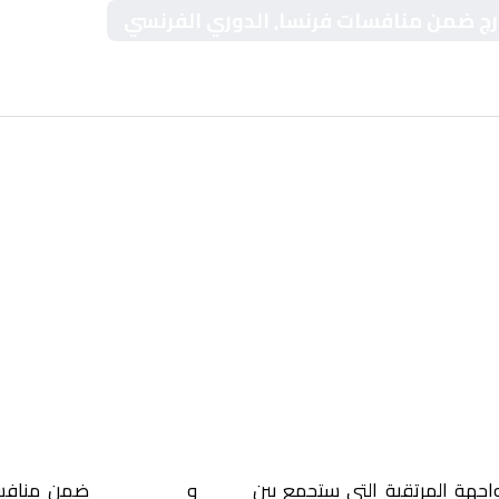
ورج ضمن منافسات فرنسا, الدوري الفرنسي
واجهة المرتقبة التي ستجمع بين
نيس
و
ستراسبورج
ضمن منافس