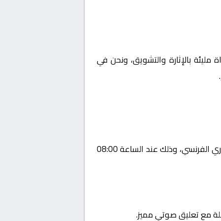
ة مليئة بالإثارة والتشويق، ونحن في
يستضيف اليوم 2026-01-03 لقاءً مرتقبًا يجمع بين نيس و ستراسبورج ضمن منافسات بطولة فرنسا, الدوري الفرنسي، وذلك عند الساعة 08:00