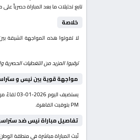
تابع تحليلات ما بعد المباراة حصرياً على 
خلاصة
لا تفوتوا هذه المواجهة الشيقة بي
Yalla Shoot | يلا شوت | مباريات اليوم مباشر| yalla shoot tv
ترقبوا المزيد من التغطيات الحصرية وا
مواجهة قوية بين نيس و ستراس
PM بتوقيت القاهرة.
تفاصيل مباراة نيس ضد ستراسبو
تُبث المباراة مباشرة في منطقة الوطن العربي عبر قناة beIN Sports 5 HD، حيث يتم نقل أح