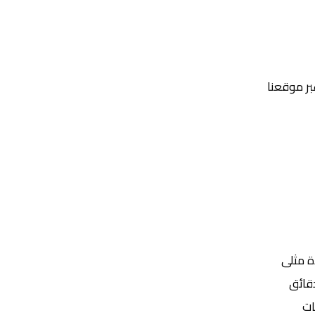
عبر موقعنا
Yalla Shoot | يلا شوت | مباريات اليوم مباشر| yalla shoot tv
ة مثلى
ات