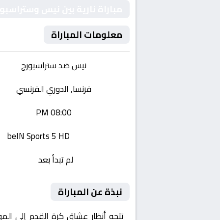
مباراة نارية بين نيس وستراسب
معلومات المباراة
الفريقان:
نيس ضد ستراسبورج
البطولة:
فرنسا, الدوري الفرنسي
وقت المباراة:
08:00 PM
القناة الناقلة:
beIN Sports 5 HD
حالة المباراة:
لم تبدأ بعد
نبذة عن المباراة
تتجه أنظار عشاق كرة القدم إلى الم