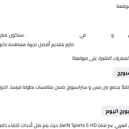
موقعنا
ن
نيس
و
ستراسبورج
في
فرنسا, الدوري الفرنسي
. ستكون مبارا
نلتزم بتقديم أفضل تجربة مشاهدة لكم.
لمباريات المثيرة على موقعنا!
بورج
رج اليوم
داث اللقاء كاملة مع تعليق صوتي مميز.