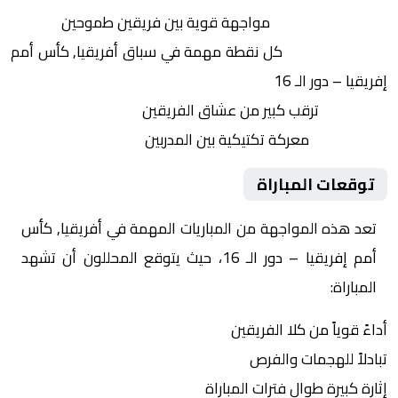
التنافس الشرس:
مواجهة قوية بين فريقين طموحين
النقاط الثمينة:
كل نقطة مهمة في سباق أفريقيا, كأس أمم
إفريقيا – دور الـ 16
الجماهير:
ترقب كبير من عشاق الفريقين
التكتيكات:
معركة تكتيكية بين المدربين
توقعات المباراة
تعد هذه المواجهة من المباريات المهمة في أفريقيا, كأس
أمم إفريقيا – دور الـ 16، حيث يتوقع المحللون أن تشهد
المباراة:
أداءً قوياً من كلا الفريقين
تبادلاً للهجمات والفرص
إثارة كبيرة طوال فترات المباراة