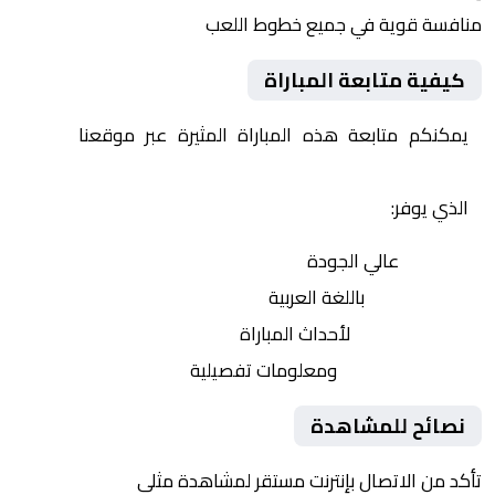
منافسة قوية في جميع خطوط اللعب
كيفية متابعة المباراة
يمكنكم متابعة هذه المباراة المثيرة عبر موقعنا
Yalla
Shoot | يلا شوت | مباريات اليوم مباشر| yalla shoot tv
الذي يوفر:
بث مباشر
عالي الجودة
تعليق صوتي
باللغة العربية
تحديثات لحظية
لأحداث المباراة
إحصائيات شاملة
ومعلومات تفصيلية
نصائح للمشاهدة
تأكد من الاتصال بإنترنت مستقر لمشاهدة مثلى