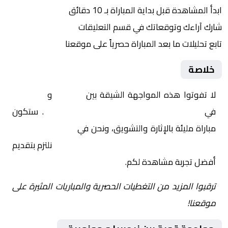
ابدأ المشاهدة قبل بداية المباراة بـ 10 دقائق
شارك آراءك وتوقعاتك في قسم التعليقات
تابع تحليلات ما بعد المباراة حصرياً على موقعنا
خلاصة
لا تفوتوا هذه المواجهة الشيقة بين
نيجيريا
و
موزمبيق
في
أفريقيا, كأس أمم إفريقيا – دور الـ 16
. ستكون
مباراة مليئة بالإثارة والتشويق، ونحن في
Yalla Shoot | يلا
شوت | مباريات اليوم مباشر| yalla shoot tv
نلتزم بتقديم
أفضل تجربة مشاهدة لكم.
ترقبوا المزيد من التغطيات الحصرية والمباريات المثيرة على
موقعنا!