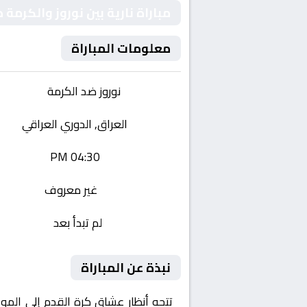
مباراة نارية بين نوروز والكرمة
معلومات المباراة
الفريقان:
نوروز ضد الكرمة
البطولة:
العراق, الدوري العراقي
وقت المباراة:
04:30 PM
القناة الناقلة:
غير معروف
حالة المباراة:
لم تبدأ بعد
نبذة عن المباراة
تتجه أنظار عشاق كرة القدم إلى المو