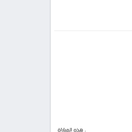
عراق, الدوري العراقي
. هذه المباراة