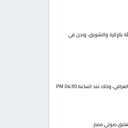
ئة بالإثارة والتشويق، ونحن في
Yalla
يستضيف اليوم 2026-01-27 لقاءً مرتقبًا يجمع بين نوروز و الكرمة ضمن منافسات بطولة العراق, الدوري العراقي، وذلك عند الساعة 04:30 PM
تعليق صوتي مميز.