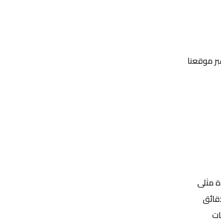
عبر موقعنا
Yalla Shoot | يلا شوت | مباريات اليوم مباشر| yalla shoot tv
ة مثلى
ات