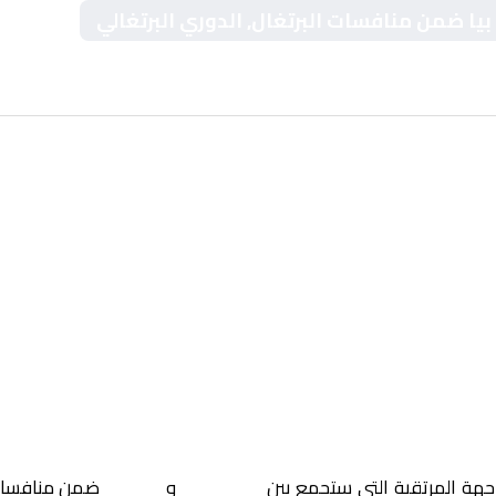
 بيا ضمن منافسات البرتغال, الدوري البرتغالي
اجهة المرتقبة التي ستجمع بين
ناسيونال
و
كازا بيا
ضمن منافسا