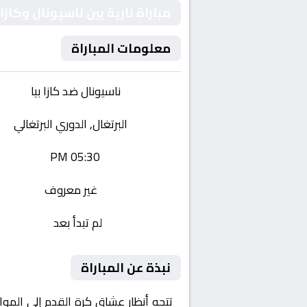
مباراة نارية بين ناسيونال وكازا
معلومات المباراة
الفريقان:
ناسيونال ضد كازا بيا
البطولة:
البرتغال, الدوري البرتغالي
وقت المباراة:
05:30 PM
القناة الناقلة:
غير معروف
حالة المباراة:
لم تبدأ بعد
نبذة عن المباراة
تتجه أنظار عشاق كرة القدم إلى المو