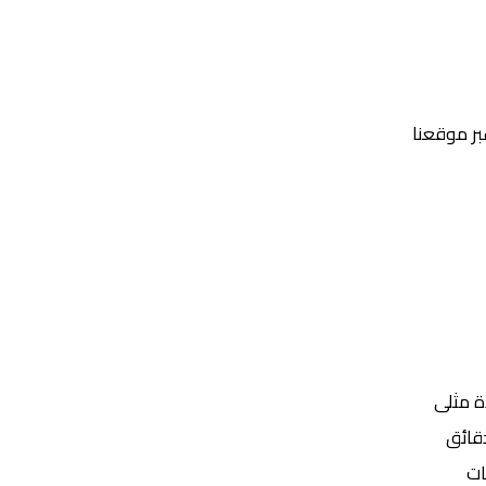
عبر موقعنا
Yalla Shoot | يلا شوت | مباريات اليوم مباشر| yalla shoot tv
ة مثلى
ات