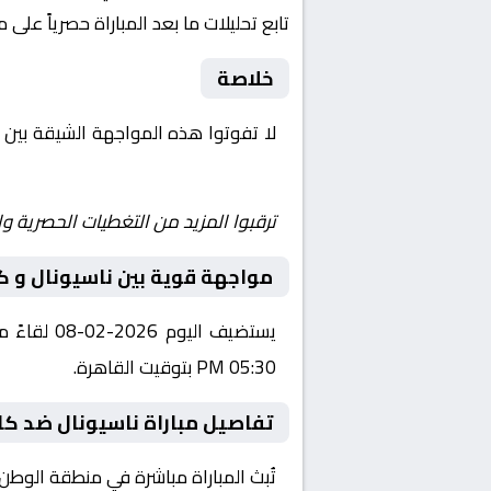
تابع تحليلات ما بعد المباراة حصرياً على 
خلاصة
لا تفوتوا هذه المواجهة الشيقة بين
Yalla Shoot | يلا شوت | مباريات اليوم مباشر| yalla shoot tv
ترقبوا المزيد من التغطيات الحصرية وا
مواجهة قوية بين ناسيونال و كاز
يستضيف ال
05:30 PM بتوقيت القاهرة.
تفاصيل مباراة ناسيونال ضد كازا
تُبث المباراة مباشرة في منطقة الوطن