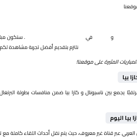
موقعنا
ناسيونال
و
كازا بيا
في
البرتغال, الدوري البرتغالي
. ستكون مبار
نلتزم بتقديم أفضل تجربة مشاهدة لكم.
لمباريات المثيرة على موقعنا!
ا بيا
يوم 2026-02-08 لقاءً مرتقبًا يجمع بين ناسيونال و كازا بيا ضمن منافسات بطولة ا
 بيا اليوم
 العربي عبر قناة غير معروف، حيث يتم نقل أحداث اللقاء كاملة مع 