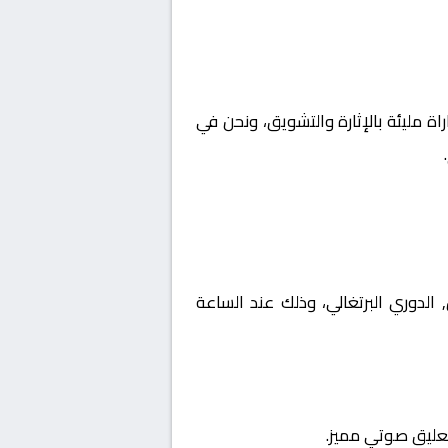
اة مليئة بالإثارة والتشويق، ونحن في
لبرتغال, الدوري البرتغالي، وذلك عند الساعة
تعليق صوتي مميز.