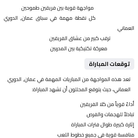
التنافس الشرس:
مواجهة قوية بين فريقين طموحين
النقاط الثمينة:
كل نقطة مهمة في سباق عمان, الدوري
العماني
الجماهير:
ترقب كبير من عشاق الفريقين
التكتيكات:
معركة تكتيكية بين المدربين
توقعات المباراة
تعد هذه المواجهة من المباريات المهمة في عمان, الدوري
العماني، حيث يتوقع المحللون أن تشهد المباراة:
أداءً قوياً من كلا الفريقين
تبادلاً للهجمات والفرص
إثارة كبيرة طوال فترات المباراة
منافسة قوية في جميع خطوط اللعب