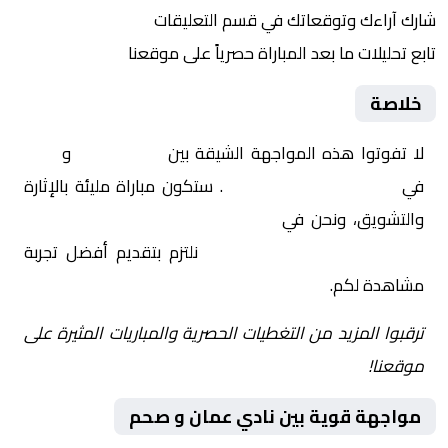
شارك آراءك وتوقعاتك في قسم التعليقات
تابع تحليلات ما بعد المباراة حصرياً على موقعنا
خلاصة
لا تفوتوا هذه المواجهة الشيقة بين
نادي عمان
و
صحم
في
عمان, الدوري العماني
. ستكون مباراة مليئة بالإثارة
والتشويق، ونحن في
Yalla Shoot | يلا شوت | مباريات
اليوم مباشر| yalla shoot tv
نلتزم بتقديم أفضل تجربة
مشاهدة لكم.
ترقبوا المزيد من التغطيات الحصرية والمباريات المثيرة على
موقعنا!
مواجهة قوية بين نادي عمان و صحم