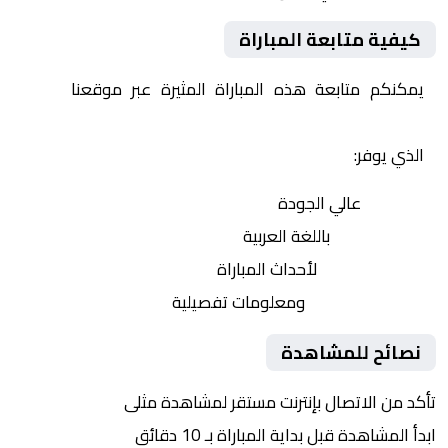
كيفية متابعة المباراة
يمكنكم متابعة هذه المباراة المثيرة عبر موقعنا
Yalla
Shoot | يلا شوت | مباريات اليوم مباشر| yalla shoot tv
الذي يوفر:
بث مباشر
عالي الجودة
تعليق صوتي
باللغة العربية
تحديثات لحظية
لأحداث المباراة
إحصائيات شاملة
ومعلومات تفصيلية
نصائح للمشاهدة
تأكد من الاتصال بإنترنت مستقر لمشاهدة مثلى
ابدأ المشاهدة قبل بداية المباراة بـ 10 دقائق