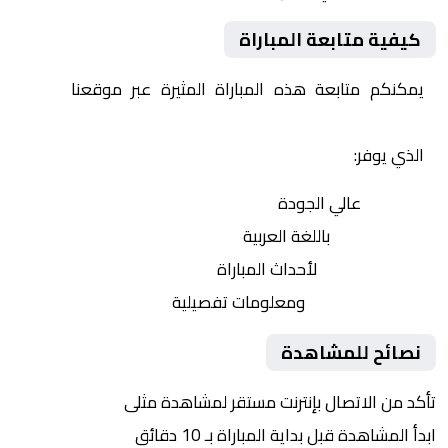
كيفية متابعة المباراة
يمكنكم متابعة هذه المباراة المثيرة عبر موقعنا
Yalla
Shoot | يلا شوت | مباريات اليوم مباشر| yalla shoot tv
الذي يوفر:
بث مباشر
عالي الجودة
تعليق صوتي
باللغة العربية
تحديثات لحظية
لأحداث المباراة
إحصائيات شاملة
ومعلومات تفصيلية
نصائح للمشاهدة
تأكد من الاتصال بإنترنت مستقر لمشاهدة مثلى
ابدأ المشاهدة قبل بداية المباراة بـ 10 دقائق