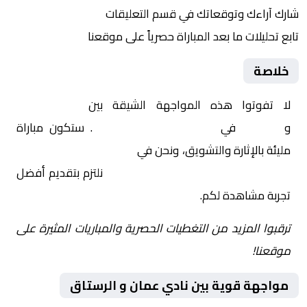
شارك آراءك وتوقعاتك في قسم التعليقات
تابع تحليلات ما بعد المباراة حصرياً على موقعنا
خلاصة
لا تفوتوا هذه المواجهة الشيقة بين
نادي عمان
و
الرستاق
في
عمان, الدوري العماني
. ستكون مباراة
مليئة بالإثارة والتشويق، ونحن في
Yalla Shoot | يلا شوت |
مباريات اليوم مباشر| yalla shoot tv
نلتزم بتقديم أفضل
تجربة مشاهدة لكم.
ترقبوا المزيد من التغطيات الحصرية والمباريات المثيرة على
موقعنا!
مواجهة قوية بين نادي عمان و الرستاق