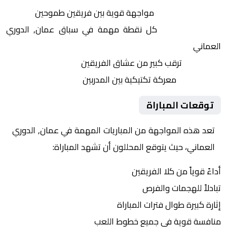
التنافس الشرس:
مواجهة قوية بين فريقين طموحين
النقاط الثمينة:
كل نقطة مهمة في سباق عمان, الدوري
العماني
الجماهير:
ترقب كبير من عشاق الفريقين
التكتيكات:
معركة تكتيكية بين المدربين
توقعات المباراة
تعد هذه المواجهة من المباريات المهمة في عمان, الدوري
العماني، حيث يتوقع المحللون أن تشهد المباراة:
أداءً قوياً من كلا الفريقين
تبادلاً للهجمات والفرص
إثارة كبيرة طوال فترات المباراة
منافسة قوية في جميع خطوط اللعب