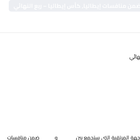
 ضمن منافسات إيطاليا, كأس إيطاليا – ربع النهائي
نهائي
اجهة المرتقبة التي ستجمع بين
نابولي
و
كومو
ضمن منافسات
إيط