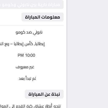
مباراة نارية بين نابولي وكومو
معلومات المباراة
الفريقان:
نابولي ضد كومو
البطولة:
إيطاليا, كأس إيطاليا – ربع ال
وقت المباراة:
10:00 PM
القناة الناقلة:
غير معروف
حالة المباراة:
لم تبدأ بعد
نبذة عن المباراة
تتجه أنظار عشاق كرة القدم إلى المو