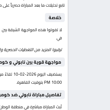
تابع تحليلات ما بعد المباراة حصرياً على 
خلاصة
لا تفوتوا هذه المواجهة الشيقة بين
ن
في
Yalla Shoot | يلا شوت | مباريات اليوم مباشر| yalla shoot tv
ترقبوا المزيد من التغطيات الحصرية وا
مواجهة قوية بين نابولي و كوم
يستضيف الي
10:00 PM بتوقيت القاهرة.
تفاصيل مباراة نابولي ضد كومو
تُبث المباراة مباشرة في منطقة الوطن