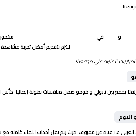
موقعنا
ابولي
و
كومو
في
إيطاليا, كأس إيطاليا – ربع النهائي
. ستكون 
نلتزم بتقديم أفضل تجربة مشاهدة ل
لمباريات المثيرة على موقعنا!
و
وم 2026-02-10 لقاءً مرتقبًا يجمع بين نابولي و كومو ضمن منافسات بطولة إيطاليا,
 اليوم
 العربي عبر قناة غير معروف، حيث يتم نقل أحداث اللقاء كاملة مع 