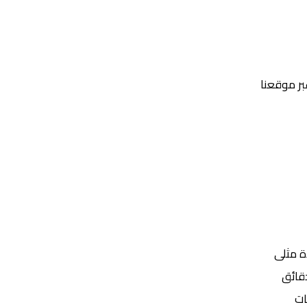
عبر موقعنا
Yalla Shoot | يلا شوت | مباريات اليوم مباشر| yalla shoot tv
ة مثلى
ات