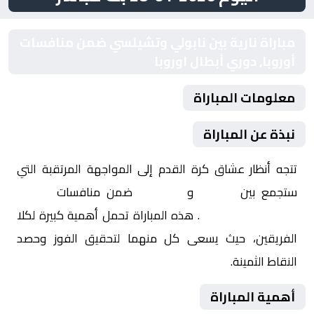
مباراة نارية بين نابولي وتشيلسي ضمن منافسات
أوروبا, دوري أبطال اوروبا
معلومات المباراة
نبذة عن المباراة
تتجه أنظار عشاق كرة القدم إلى المواجهة المرتقبة التي
ستجمع بين
نابولي
و
تشيلسي
ضمن منافسات
أوروبا,
دوري أبطال اوروبا
. هذه المباراة تحمل أهمية كبيرة لكلا
الفريقين، حيث يسعى كل منهما لتحقيق الفوز وحصد
النقاط الثمينة.
أهمية المباراة