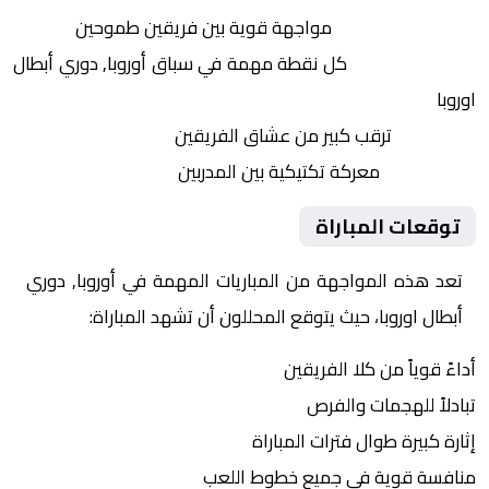
التنافس الشرس:
مواجهة قوية بين فريقين طموحين
النقاط الثمينة:
كل نقطة مهمة في سباق أوروبا, دوري أبطال
اوروبا
الجماهير:
ترقب كبير من عشاق الفريقين
التكتيكات:
معركة تكتيكية بين المدربين
توقعات المباراة
تعد هذه المواجهة من المباريات المهمة في أوروبا, دوري
أبطال اوروبا، حيث يتوقع المحللون أن تشهد المباراة:
أداءً قوياً من كلا الفريقين
تبادلاً للهجمات والفرص
إثارة كبيرة طوال فترات المباراة
منافسة قوية في جميع خطوط اللعب