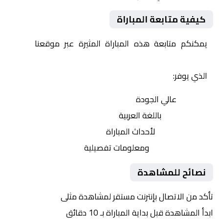
كيفية متابعة المباراة
يمكنكم متابعة هذه المباراة المثيرة عبر موقعنا
Yalla
Shoot | يلا شوت | مباريات اليوم مباشر| yalla shoot tv
الذي يوفر:
بث مباشر
عالي الجودة
تعليق صوتي
باللغة العربية
تحديثات لحظية
لأحداث المباراة
إحصائيات شاملة
ومعلومات تفصيلية
نصائح للمشاهدة
تأكد من الاتصال بإنترنت مستقر لمشاهدة مثلى
ابدأ المشاهدة قبل بداية المباراة بـ 10 دقائق