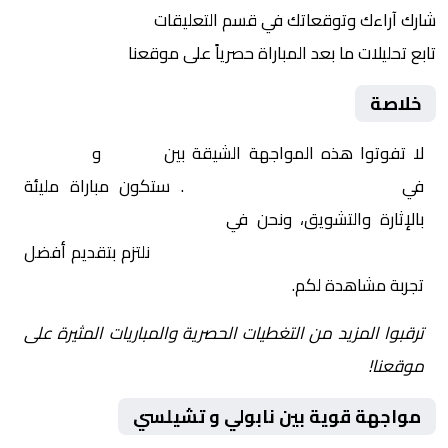
شارك آراءك وتوقعاتك في قسم التعليقات
تابع تحليلات ما بعد المباراة حصرياً على موقعنا
خلاصة
لا تفوتوا هذه المواجهة الشيقة بين
نابولي
و
تشيلسي
في
أوروبا, دوري أبطال اوروبا
. ستكون مباراة مليئة
بالإثارة والتشويق، ونحن في
Yalla Shoot | يلا شوت |
مباريات اليوم مباشر| yalla shoot tv
نلتزم بتقديم أفضل
تجربة مشاهدة لكم.
ترقبوا المزيد من التغطيات الحصرية والمباريات المثيرة على
موقعنا!
مواجهة قوية بين نابولي و تشيلسي