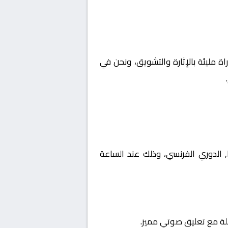
اة مليئة بالإثارة والتشويق، ونحن في
لة فرنسا, الدوري الفرنسي، وذلك عند الساعة