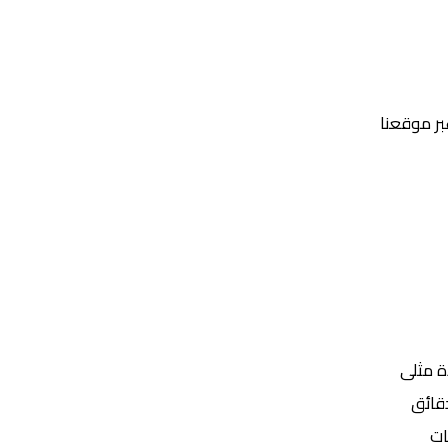
عبر موقعنا
Yalla Shoot | يلا شوت | مباريات اليوم مباشر| yalla shoot tv
ة مثلى
ات