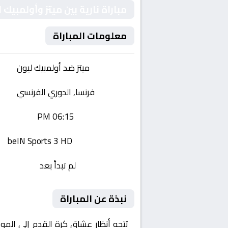
مباراة نارية بين ميتز وأولمبي
معلومات المباراة
الفريقان:
ميتز ضد أولمبيك ليون
البطولة:
فرنسا, الدوري الفرنسي
وقت المباراة:
06:15 PM
القناة الناقلة:
beIN Sports 3 HD
حالة المباراة:
لم تبدأ بعد
نبذة عن المباراة
تتجه أنظار عشاق كرة القدم إلى المو