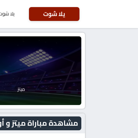
يلا شوت
يلا شوت
ميتز
مشاهدة مباراة ميتز و أولمبيك ليون 