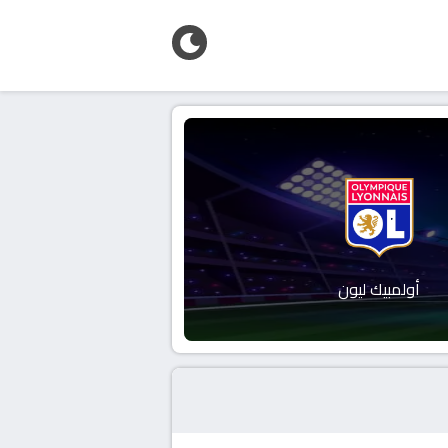
أولمبيك ليون