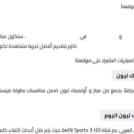
موقعنا
ميتز
و
أولمبيك ليون
في
فرنسا, الدوري الفرنسي
. ستكون مبار
نلتزم بتقديم أفضل تجربة مشاهدة لكم.
لمباريات المثيرة على موقعنا!
ك ليون
يوم 2026-01-25 لقاءً مرتقبًا يجمع بين ميتز و أولمبيك ليون ضمن منافسات بطو
 ليون اليوم
داث اللقاء كاملة مع تعليق صوتي مميز.