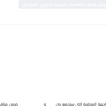
ك ليون ضمن منافسات فرنسا, الدوري الفرنسي
اجهة المرتقبة التي ستجمع بين
ميتز
و
أولمبيك ليون
ضمن مناف