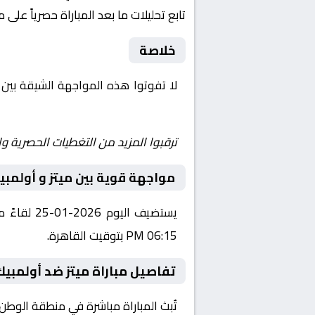
تابع تحليلات ما بعد المباراة حصرياً على 
خلاصة
لا تفوتوا هذه المواجهة الشيقة بين
Yalla Shoot | يلا شوت | مباريات اليوم مباشر| yalla shoot tv
ترقبوا المزيد من التغطيات الحصرية وا
مواجهة قوية بين ميتز و أولمبي
يستضيف ال
06:15 PM بتوقيت القاهرة.
تفاصيل مباراة ميتز ضد أولمبيك
تُبث المباراة مباشرة في منطقة الوطن العربي عبر قناة beIN Sports 3 HD، حيث يتم نقل أح