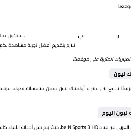
موقعنا
ميتز
و
أولمبيك ليون
في
فرنسا, الدوري الفرنسي
. ستكون مبار
نلتزم بتقديم أفضل تجربة مشاهدة لكم.
لمباريات المثيرة على موقعنا!
ك ليون
يوم 2026-01-25 لقاءً مرتقبًا يجمع بين ميتز و أولمبيك ليون ضمن منافسات بطو
 ليون اليوم
داث اللقاء كاملة مع تعليق صوتي مميز.