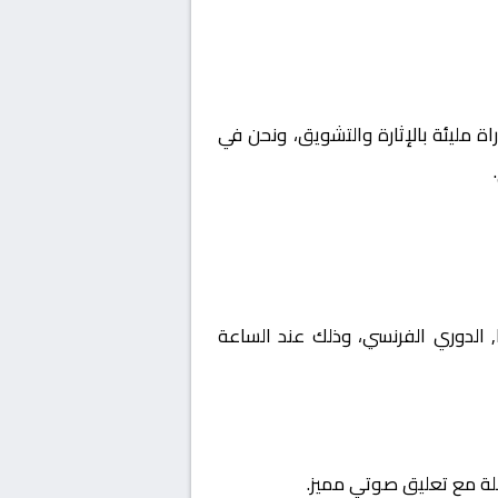
اة مليئة بالإثارة والتشويق، ونحن في
لة فرنسا, الدوري الفرنسي، وذلك عند الساعة