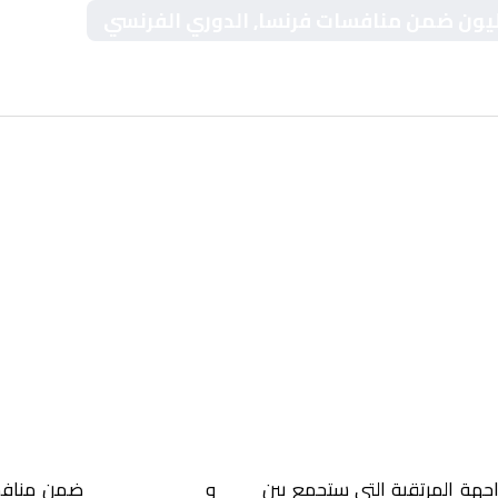
ك ليون ضمن منافسات فرنسا, الدوري الفرنسي
اجهة المرتقبة التي ستجمع بين
ميتز
و
أولمبيك ليون
ضمن مناف