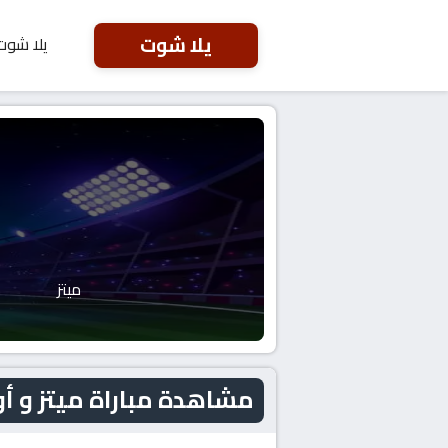
يلا شوت
يلا شوت
ميتز
مشاهدة مباراة ميتز و أولمبيك ليون 