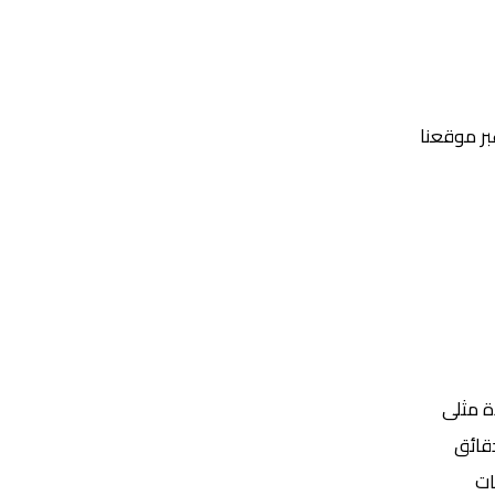
عبر موقعنا
Yalla Shoot | يلا شوت | مباريات اليوم مباشر| yalla shoot tv
ة مثلى
ات