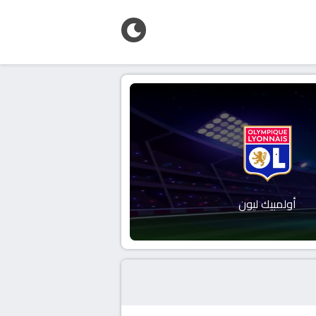
أولمبيك ليون