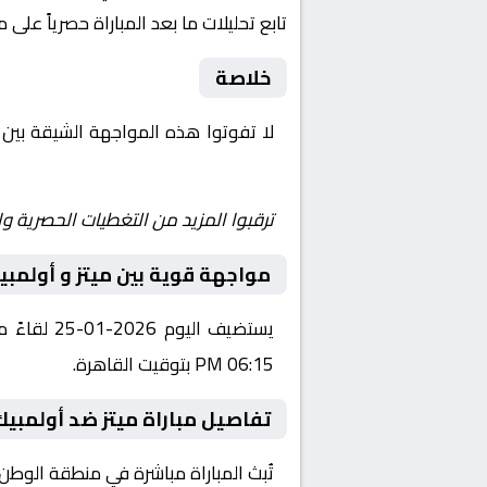
تابع تحليلات ما بعد المباراة حصرياً على 
خلاصة
لا تفوتوا هذه المواجهة الشيقة بين
Yalla Shoot | يلا شوت | مباريات اليوم مباشر| yalla shoot tv
ترقبوا المزيد من التغطيات الحصرية وا
مواجهة قوية بين ميتز و أولمبي
يستضيف ال
06:15 PM بتوقيت القاهرة.
تفاصيل مباراة ميتز ضد أولمبيك
تُبث المباراة مباشرة في منطقة الوطن العربي عبر قناة beIN Sports 3 HD، حيث يتم نقل أح