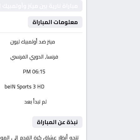
مباراة نارية بين ميتز وأولمبي
معلومات المباراة
الفريقان:
ميتز ضد أولمبيك ليون
البطولة:
فرنسا, الدوري الفرنسي
وقت المباراة:
06:15 PM
القناة الناقلة:
beIN Sports 3 HD
حالة المباراة:
لم تبدأ بعد
نبذة عن المباراة
تتجه أنظار عشاق كرة القدم إلى المو