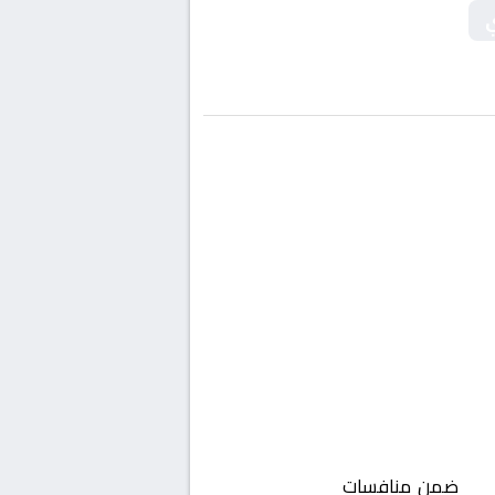
ي
نم
ضمن منافسات
الجزائر, الدوري