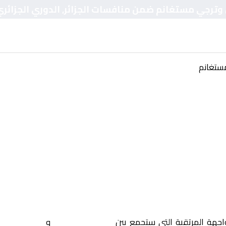
ض وترجي مستغانم ضمن منافسات الجزائر, الدوري الجزائر
ستغانم
واجهة المرتقبة التي ستجمع بين
مولودية البيض
و
ترجي مستغا