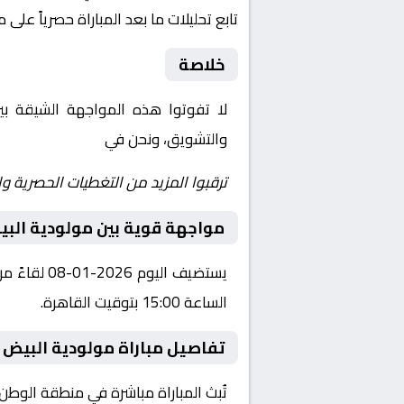
تابع تحليلات ما بعد المباراة حصرياً على 
خلاصة
لا تفوتوا هذه المواجهة الشيقة ب
والتشويق، ونحن في
Yalla Shoot | يلا شوت | مباريات اليوم مباشر| yalla shoot tv
ترقبوا المزيد من التغطيات الحصرية وا
مواجهة قوية بين مولودية الب
يستضيف الي
الساعة 15:00 بتوقيت القاهرة.
تفاصيل مباراة مولودية البيض 
تُبث المباراة مباشرة في منطقة الوطن