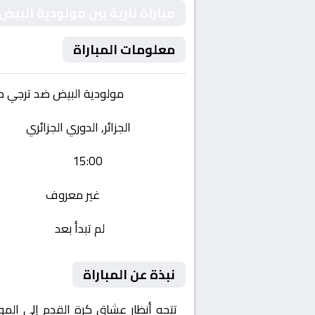
مباراة نارية بين مولودية البي
معلومات المباراة
الفريقان:
مولودية البيض ضد ترجي م
البطولة:
الجزائر, الدوري الجزائري
وقت المباراة:
15:00
القناة الناقلة:
غير معروف
حالة المباراة:
لم تبدأ بعد
نبذة عن المباراة
تتجه أنظار عشاق كرة القدم إلى الم