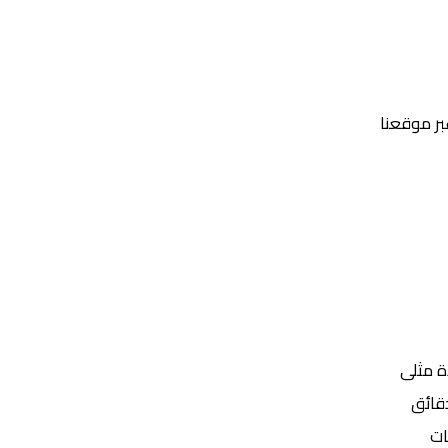
عبر موقعنا
Yalla Shoot | يلا شوت | مباريات اليوم مباشر| yalla shoot tv
ة مثلى
ات