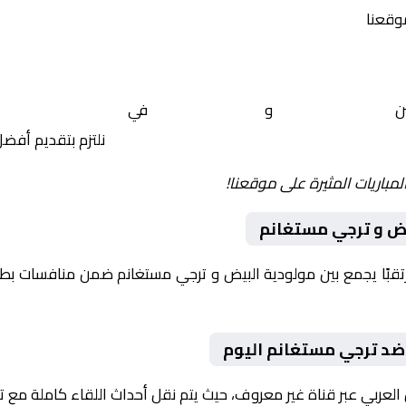
موقعنا
ين
مولودية البيض
و
ترجي مستغانم
في
الجزائر, الدوري ال
نلتزم بتقديم أفض
لمباريات المثيرة على موقعنا!
يض و ترجي مستغانم
وم 2026-01-08 لقاءً مرتقبًا يجمع بين مولودية البيض و ترجي مستغانم ضمن منافسا
ضد ترجي مستغانم اليوم
 العربي عبر قناة غير معروف، حيث يتم نقل أحداث اللقاء كاملة مع 