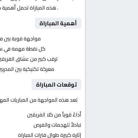
الجزائري
. هذه المباراة تحمل أهمية ك
أهمية المباراة
التنافس الشرس:
مواجهة قوية بين ف
النقاط الثمينة:
كل نقطة مهمة في سباق 
الجماهير:
ترقب كبير من عشاق الفريقي
التكتيكات:
معركة تكتيكية بين المدربي
توقعات المباراة
تعد هذه المواجهة من المباريات المهمة
أداءً قوياً من كلا الفريقين
تبادلاً للهجمات والفرص
إثارة كبيرة طوال فترات المباراة