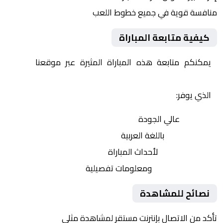
منافسة قوية في جميع خطوط اللعب
كيفية متابعة المباراة
يمكنكم متابعة هذه المباراة المثيرة عبر موقعنا
Yalla
Shoot | يلا شوت | مباريات اليوم مباشر| yalla shoot tv
الذي يوفر:
بث مباشر
عالي الجودة
تعليق صوتي
باللغة العربية
تحديثات لحظية
لأحداث المباراة
إحصائيات شاملة
ومعلومات تفصيلية
نصائح للمشاهدة
تأكد من الاتصال بإنترنت مستقر لمشاهدة مثلى