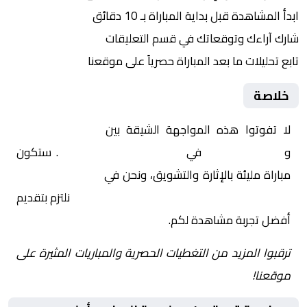
ابدأ المشاهدة قبل بداية المباراة بـ 10 دقائق
شارك آراءك وتوقعاتك في قسم التعليقات
تابع تحليلات ما بعد المباراة حصرياً على موقعنا
خلاصة
لا تفوتوا هذه المواجهة الشيقة بين
مولودية البيض
و
أولمبي الشلف
في
الجزائر, الدوري الجزائري
. ستكون
مباراة مليئة بالإثارة والتشويق، ونحن في
Yalla Shoot | يلا
شوت | مباريات اليوم مباشر| yalla shoot tv
نلتزم بتقديم
أفضل تجربة مشاهدة لكم.
ترقبوا المزيد من التغطيات الحصرية والمباريات المثيرة على
موقعنا!