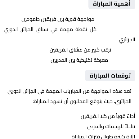
أهمية المباراة
التنافس الشرس:
مواجهة قوية بين فريقين طموحين
النقاط الثمينة:
كل نقطة مهمة في سباق الجزائر, الدوري
الجزائري
الجماهير:
ترقب كبير من عشاق الفريقين
التكتيكات:
معركة تكتيكية بين المدربين
توقعات المباراة
تعد هذه المواجهة من المباريات المهمة في الجزائر, الدوري
الجزائري، حيث يتوقع المحللون أن تشهد المباراة:
أداءً قوياً من كلا الفريقين
تبادلاً للهجمات والفرص
إثارة كبيرة طوال فترات المباراة