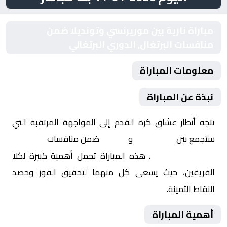
مباراة نارية بين موريرنسي وتونديلا ضمن
منافسات البرتغال, الدوري البرتغالي
معلومات المباراة
نبذة عن المباراة
تتجه أنظار عشاق كرة القدم إلى المواجهة المرتقبة التي
ستجمع بين
موريرنسي
و
تونديلا
ضمن منافسات
البرتغال,
الدوري البرتغالي
. هذه المباراة تحمل أهمية كبيرة لكلا
الفريقين، حيث يسعى كل منهما لتحقيق الفوز وحصد
النقاط الثمينة.
أهمية المباراة