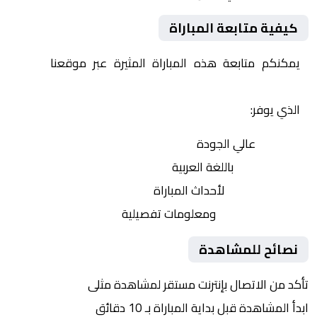
كيفية متابعة المباراة
يمكنكم متابعة هذه المباراة المثيرة عبر موقعنا
Yalla
Shoot | يلا شوت | مباريات اليوم مباشر| yalla shoot tv
الذي يوفر:
بث مباشر
عالي الجودة
تعليق صوتي
باللغة العربية
تحديثات لحظية
لأحداث المباراة
إحصائيات شاملة
ومعلومات تفصيلية
نصائح للمشاهدة
تأكد من الاتصال بإنترنت مستقر لمشاهدة مثلى
ابدأ المشاهدة قبل بداية المباراة بـ 10 دقائق