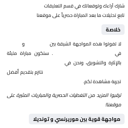
شارك آراءك وتوقعاتك في قسم التعليقات
تابع تحليلات ما بعد المباراة حصرياً على موقعنا
خلاصة
لا تفوتوا هذه المواجهة الشيقة بين
موريرنسي
و
تونديلا
في
البرتغال, الدوري البرتغالي
. ستكون مباراة مليئة
بالإثارة والتشويق، ونحن في
Yalla Shoot | يلا شوت |
مباريات اليوم مباشر| yalla shoot tv
نلتزم بتقديم أفضل
تجربة مشاهدة لكم.
ترقبوا المزيد من التغطيات الحصرية والمباريات المثيرة على
موقعنا!
مواجهة قوية بين موريرنسي و تونديلا