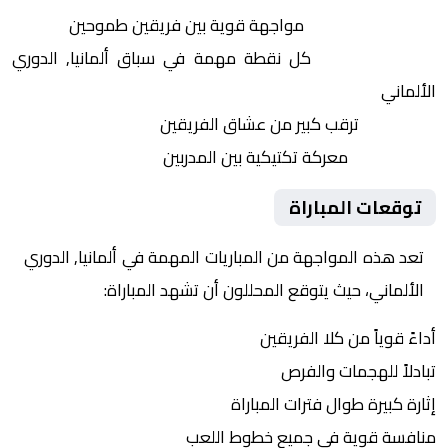
التنافس الشرس:
مواجهة قوية بين فريقين طموحين
النقاط الثمينة:
كل نقطة مهمة في سباق ألمانيا, الدوري
الألماني
الجماهير:
ترقب كبير من عشاق الفريقين
التكتيكات:
معركة تكتيكية بين المدربين
توقعات المباراة
تعد هذه المواجهة من المباريات المهمة في ألمانيا, الدوري
الألماني، حيث يتوقع المحللون أن تشهد المباراة:
أداءً قوياً من كلا الفريقين
تبادلاً للهجمات والفرص
إثارة كبيرة طوال فترات المباراة
منافسة قوية في جميع خطوط اللعب