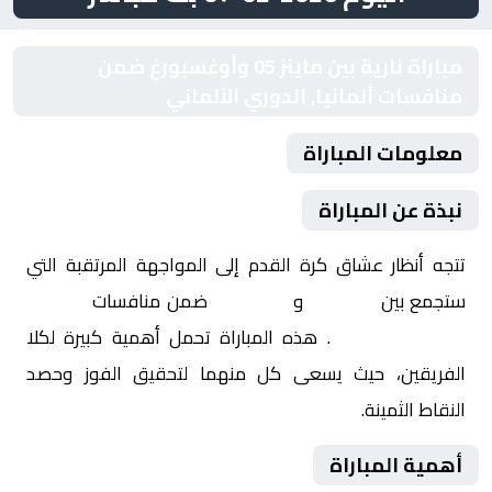
مباراة نارية بين ماينز 05 وأوغسبورغ ضمن
منافسات ألمانيا, الدوري الألماني
معلومات المباراة
نبذة عن المباراة
تتجه أنظار عشاق كرة القدم إلى المواجهة المرتقبة التي
ستجمع بين
ماينز 05
و
أوغسبورغ
ضمن منافسات
ألمانيا,
الدوري الألماني
. هذه المباراة تحمل أهمية كبيرة لكلا
الفريقين، حيث يسعى كل منهما لتحقيق الفوز وحصد
النقاط الثمينة.
أهمية المباراة