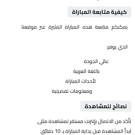
كيفية متابعة المباراة
يمكنكم متابعة هذه المباراة المثيرة عبر موقعنا
Yalla
Shoot | يلا شوت | مباريات اليوم مباشر| yalla shoot tv
الذي يوفر:
بث مباشر
عالي الجودة
تعليق صوتي
باللغة العربية
تحديثات لحظية
لأحداث المباراة
إحصائيات شاملة
ومعلومات تفصيلية
نصائح للمشاهدة
تأكد من الاتصال بإنترنت مستقر لمشاهدة مثلى
ابدأ المشاهدة قبل بداية المباراة بـ 10 دقائق