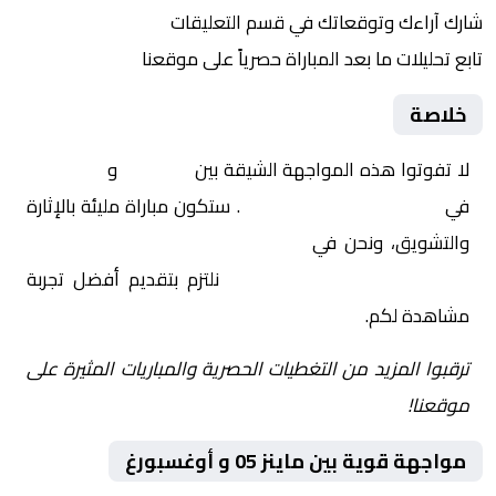
شارك آراءك وتوقعاتك في قسم التعليقات
تابع تحليلات ما بعد المباراة حصرياً على موقعنا
خلاصة
لا تفوتوا هذه المواجهة الشيقة بين
ماينز 05
و
أوغسبورغ
في
ألمانيا, الدوري الألماني
. ستكون مباراة مليئة بالإثارة
والتشويق، ونحن في
Yalla Shoot | يلا شوت | مباريات
اليوم مباشر| yalla shoot tv
نلتزم بتقديم أفضل تجربة
مشاهدة لكم.
ترقبوا المزيد من التغطيات الحصرية والمباريات المثيرة على
موقعنا!
مواجهة قوية بين ماينز 05 و أوغسبورغ