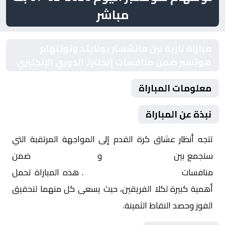
مباشر
مباراة نارية بين مانشستر يونايتد وتوتنهام
هوتسبر ضمن منافسات إنجلترا, الدوري الإنجليزي
معلومات المباراة
نبذة عن المباراة
تتجه أنظار عشاق كرة القدم إلى المواجهة المرتقبة التي
ستجمع بين
مانشستر يونايتد
و
توتنهام هوتسبر
ضمن
منافسات
إنجلترا, الدوري الإنجليزي
. هذه المباراة تحمل
أهمية كبيرة لكلا الفريقين، حيث يسعى كل منهما لتحقيق
الفوز وحصد النقاط الثمينة.