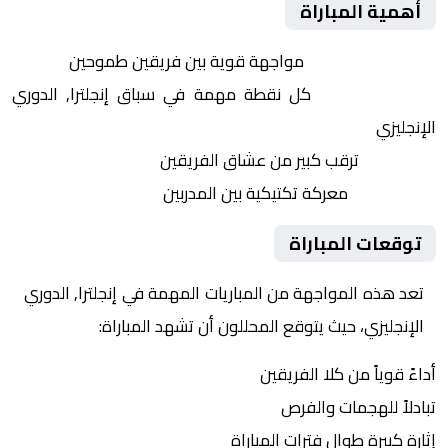
أهمية المباراة
التنافس الشرس:
مواجهة قوية بين فريقين طموحين
النقاط الثمينة:
كل نقطة مهمة في سباق إنجلترا, الدوري
الإنجليزي
الجماهير:
ترقب كبير من عشاق الفريقين
التكتيكات:
معركة تكتيكية بين المدربين
توقعات المباراة
تعد هذه المواجهة من المباريات المهمة في إنجلترا, الدوري
الإنجليزي، حيث يتوقع المحللون أن تشهد المباراة:
أداءً قوياً من كلا الفريقين
تبادلاً للهجمات والفرص
إثارة كبيرة طوال فترات المباراة