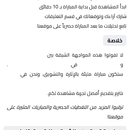
ابدأ المشاهدة قبل بداية المباراة بـ 10 دقائق
شارك آراءك وتوقعاتك في قسم التعليقات
تابع تحليلات ما بعد المباراة حصرياً على موقعنا
خلاصة
لا تفوتوا هذه المواجهة الشيقة بين
مانشستر يونايتد
و
توتنهام هوتسبر
في
إنجلترا, الدوري الإنجليزي
.
ستكون مباراة مليئة بالإثارة والتشويق، ونحن في
Yalla
Shoot | يلا شوت | مباريات اليوم مباشر| yalla shoot tv
نلتزم بتقديم أفضل تجربة مشاهدة لكم.
ترقبوا المزيد من التغطيات الحصرية والمباريات المثيرة على
موقعنا!