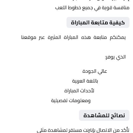
منافسة قوية في جميع خطوط اللعب
كيفية متابعة المباراة
يمكنكم متابعة هذه المباراة المثيرة عبر موقعنا
Yalla
Shoot | يلا شوت | مباريات اليوم مباشر| yalla shoot tv
الذي يوفر:
بث مباشر
عالي الجودة
تعليق صوتي
باللغة العربية
تحديثات لحظية
لأحداث المباراة
إحصائيات شاملة
ومعلومات تفصيلية
نصائح للمشاهدة
تأكد من الاتصال بإنترنت مستقر لمشاهدة مثلى