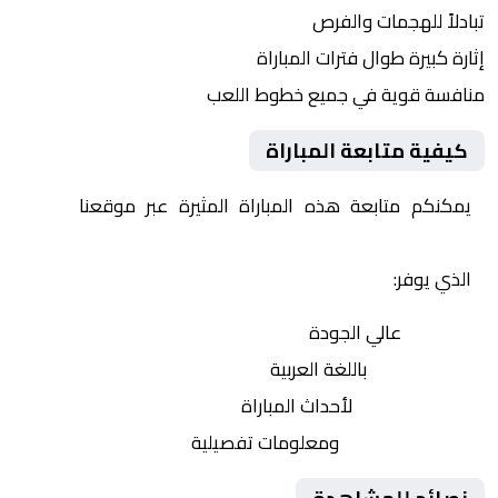
تبادلاً للهجمات والفرص
إثارة كبيرة طوال فترات المباراة
منافسة قوية في جميع خطوط اللعب
كيفية متابعة المباراة
يمكنكم متابعة هذه المباراة المثيرة عبر موقعنا
Yalla
Shoot | يلا شوت | مباريات اليوم مباشر| yalla shoot tv
الذي يوفر:
بث مباشر
عالي الجودة
تعليق صوتي
باللغة العربية
تحديثات لحظية
لأحداث المباراة
إحصائيات شاملة
ومعلومات تفصيلية