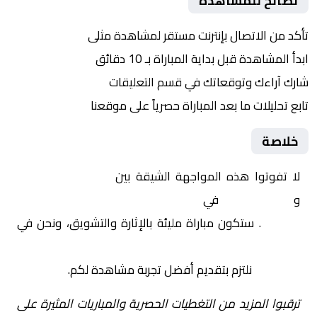
نصائح للمشاهدة
تأكد من الاتصال بإنترنت مستقر لمشاهدة مثلى
ابدأ المشاهدة قبل بداية المباراة بـ 10 دقائق
شارك آراءك وتوقعاتك في قسم التعليقات
تابع تحليلات ما بعد المباراة حصرياً على موقعنا
خلاصة
لا تفوتوا هذه المواجهة الشيقة بين
مالية كفر الزيات
و
راية الرياضي
في
مصر, دوري المحترفين المصري –
ممتاز أ
. ستكون مباراة مليئة بالإثارة والتشويق، ونحن في
Yalla Shoot | يلا شوت | مباريات اليوم مباشر| yalla
shoot tv
نلتزم بتقديم أفضل تجربة مشاهدة لكم.
ترقبوا المزيد من التغطيات الحصرية والمباريات المثيرة على