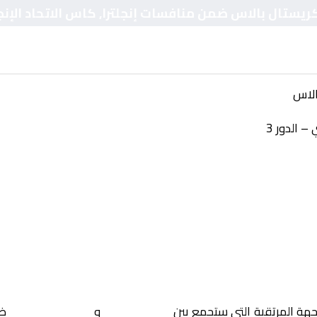
ريستال بالاس ضمن منافسات إنجلترا, كاس الاتحاد الإنجلي
الاس
– الدور 3
جهة المرتقبة التي ستجمع بين
ماكليسفيلد
و
كريستال بالاس
ضم