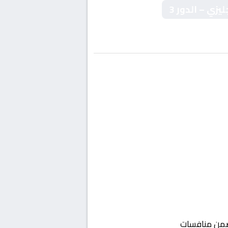
زي – الدور 3
ن منافسات
إنجلترا, كاس الاتحاد