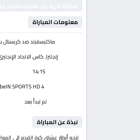
مباراة نارية بين ماكليسفيلد وك
معلومات المباراة
الفريقان:
ماكليسفيلد ضد كريستال ب
البطولة:
إنجلترا, كاس الاتحاد الإنجليزي 
وقت المباراة:
14:15
القناة الناقلة:
beIN SPORTS HD 4
حالة المباراة:
لم تبدأ بعد
نبذة عن المباراة
تتجه أنظار عشاق كرة القدم إلى الموا