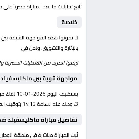
تابع تحليلات ما بعد المباراة حصرياً على 
خلاصة
لا تفوتوا هذه المواجهة الشيقة بين
بالإثارة والتشويق، ونحن في
Yalla Shoot | يلا شوت | مباريات اليوم مباشر|
ترقبوا المزيد من التغطيات الحصرية وا
مواجهة قوية بين ماكليسفيلد 
يستضيف الي
3، وذلك عند الساعة 14:15 بتوقيت القاهرة.
تفاصيل مباراة ماكليسفيلد ضد
تُبث المباراة مباشرة في منطقة الوطن العربي عبر قناة beIN SPORTS HD 4، حيث يتم نقل أح