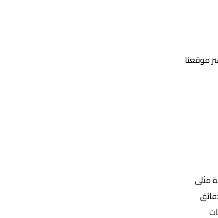
عبر موقعنا
Yalla Shoot | يلا شوت | مباريات اليوم مباشر| yalla shoot tv
ة مثلى
ات