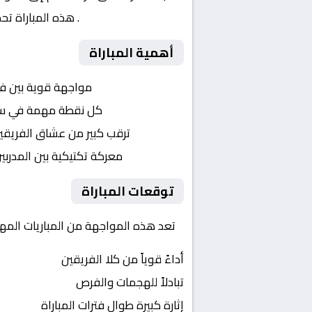
الإنجليزي – الدور 3
. هذه المباراة ت
أهمية المباراة
التنافس الشرس:
مواجهة قوية بين ف
النقاط الثمينة:
كل نقطة مهمة في سباق إ
الجماهير:
ترقب كبير من عشاق الفريقي
التكتيكات:
معركة تكتيكية بين المدربي
توقعات المباراة
تعد هذه المواجهة من المباريات المهمة في إنجلترا, كاس ا
أداءً قوياً من كلا الفريقين
تبادلاً للهجمات والفرص
إثارة كبيرة طوال فترات المباراة