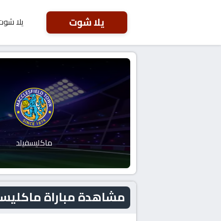
يلا شوت
يلا شوت
ماكليسفيلد
مشاهدة مباراة ماكليسفيلد و كري