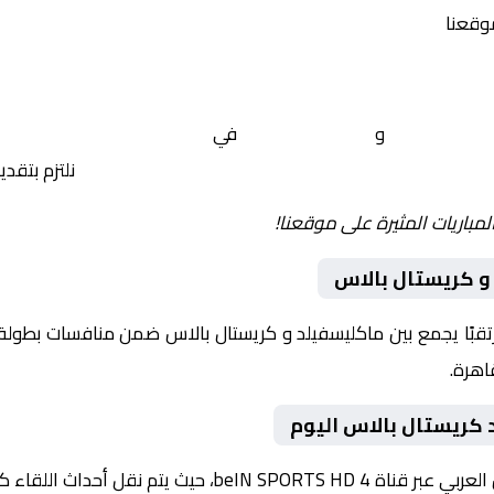
موقعنا
ماكليسفيلد
و
كريستال بالاس
في
إنجلترا, كاس الاتحاد الإنجل
 yalla shoot tv
نلتزم بتقد
لمباريات المثيرة على موقعنا!
و كريستال بالاس
وم 2026-01-10 لقاءً مرتقبًا يجمع بين ماكليسفيلد و كريستال بالاس ضمن منافسات ب
 كريستال بالاس اليوم
داث اللقاء كاملة مع تعليق صوتي مميز.