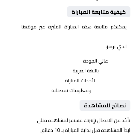
كيفية متابعة المباراة
يمكنكم متابعة هذه المباراة المثيرة عبر موقعنا
Yalla
Shoot | يلا شوت | مباريات اليوم مباشر| yalla shoot tv
الذي يوفر:
بث مباشر
عالي الجودة
تعليق صوتي
باللغة العربية
تحديثات لحظية
لأحداث المباراة
إحصائيات شاملة
ومعلومات تفصيلية
نصائح للمشاهدة
تأكد من الاتصال بإنترنت مستقر لمشاهدة مثلى
ابدأ المشاهدة قبل بداية المباراة بـ 10 دقائق