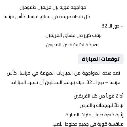
التنافس الشرس:
مواجهة قوية بين فريقين طموحين
النقاط الثمينة:
كل نقطة مهمة في سباق فرنسا, كأس فرنسا
– دور الـ 32
الجماهير:
ترقب كبير من عشاق الفريقين
التكتيكات:
معركة تكتيكية بين المدربين
توقعات المباراة
تعد هذه المواجهة من المباريات المهمة في فرنسا, كأس
فرنسا – دور الـ 32، حيث يتوقع المحللون أن تشهد المباراة:
أداءً قوياً من كلا الفريقين
تبادلاً للهجمات والفرص
إثارة كبيرة طوال فترات المباراة
منافسة قوية في جميع خطوط اللعب