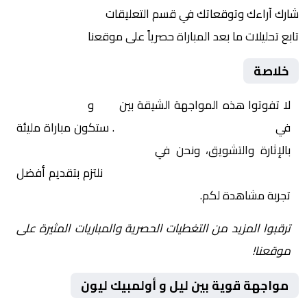
شارك آراءك وتوقعاتك في قسم التعليقات
تابع تحليلات ما بعد المباراة حصرياً على موقعنا
خلاصة
لا تفوتوا هذه المواجهة الشيقة بين
ليل
و
أولمبيك ليون
في
فرنسا, كأس فرنسا – دور الـ 32
. ستكون مباراة مليئة
بالإثارة والتشويق، ونحن في
Yalla Shoot | يلا شوت |
مباريات اليوم مباشر| yalla shoot tv
نلتزم بتقديم أفضل
تجربة مشاهدة لكم.
ترقبوا المزيد من التغطيات الحصرية والمباريات المثيرة على
موقعنا!
مواجهة قوية بين ليل و أولمبيك ليون