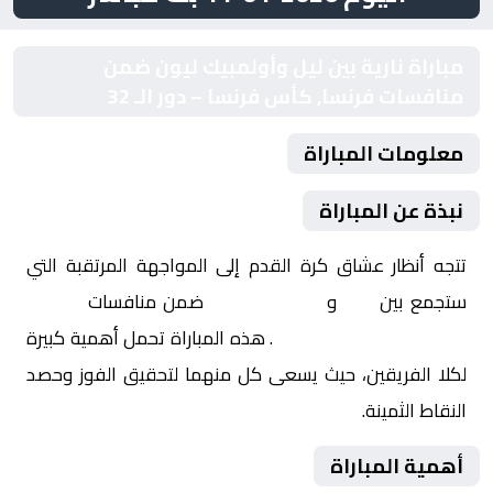
مباراة نارية بين ليل وأولمبيك ليون ضمن
منافسات فرنسا, كأس فرنسا – دور الـ 32
معلومات المباراة
نبذة عن المباراة
تتجه أنظار عشاق كرة القدم إلى المواجهة المرتقبة التي
ستجمع بين
ليل
و
أولمبيك ليون
ضمن منافسات
فرنسا,
كأس فرنسا – دور الـ 32
. هذه المباراة تحمل أهمية كبيرة
لكلا الفريقين، حيث يسعى كل منهما لتحقيق الفوز وحصد
النقاط الثمينة.
أهمية المباراة