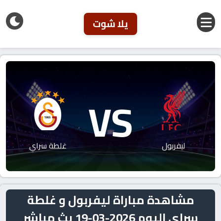
يلا شوت
VS
ليفربول
غلطة سراي
مشاهدة مباراة ليفربول و غلطة
سراي اليوم 2026-03-19 بث مباشر