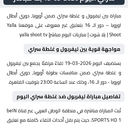
مباراة بين ليفربول و غلطة سراي ضمن أوروبا, دوري أبطال
اوروبا – دور الـ 16 بتعليق غير معروف على موقعنا Yalla
Shoot | يلا شوت | مباريات اليوم مباشر| yalla shoot tv
مواجهة قوية بين ليفربول و غلطة سراي
يستضيف اليوم 2026-03-19 لقاءً مرتقبًا يجمع بين ليفربول
و غلطة سراي ضمن منافسات بطولة أوروبا, دوري أبطال
اوروبا - دور الـ 16، وذلك عند الساعة 23:00 بتوقيت القاهرة.
تفاصيل مباراة ليفربول ضد غلطة سراي اليوم
تُبث المباراة مباشرة في منطقة الوطن العربي عبر قناة beIN
SPORTS HD 1، حيث يتم نقل أحداث اللقاء كاملة مع تعليق