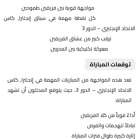
التنافس الشرس:
مواجهة قوية بين فريقين طموحين
النقاط الثمينة:
كل نقطة مهمة في سباق إنجلترا, كاس
الاتحاد الإنجليزي – الدور 3
الجماهير:
ترقب كبير من عشاق الفريقين
التكتيكات:
معركة تكتيكية بين المدربين
توقعات المباراة
تعد هذه المواجهة من المباريات المهمة في إنجلترا, كاس
الاتحاد الإنجليزي – الدور 3، حيث يتوقع المحللون أن تشهد
المباراة:
أداءً قوياً من كلا الفريقين
تبادلاً للهجمات والفرص
إثارة كبيرة طوال فترات المباراة