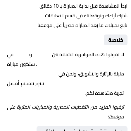
ابدأ المشاهدة قبل بداية المباراة بـ 10 دقائق
شارك آراءك وتوقعاتك في قسم التعليقات
تابع تحليلات ما بعد المباراة حصرياً على موقعنا
خلاصة
لا تفوتوا هذه المواجهة الشيقة بين
ليفربول
و
بارنزلي
في
إنجلترا, كاس الاتحاد الإنجليزي – الدور 3
. ستكون مباراة
مليئة بالإثارة والتشويق، ونحن في
Yalla Shoot | يلا شوت |
مباريات اليوم مباشر| yalla shoot tv
نلتزم بتقديم أفضل
تجربة مشاهدة لكم.
ترقبوا المزيد من التغطيات الحصرية والمباريات المثيرة على
موقعنا!