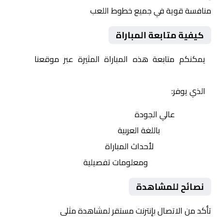
منافسة قوية في جميع خطوط اللعب
كيفية متابعة المباراة
يمكنكم متابعة هذه المباراة المثيرة عبر موقعنا
Yalla
Shoot | يلا شوت | مباريات اليوم مباشر| yalla shoot tv
الذي يوفر:
بث مباشر
عالي الجودة
تعليق صوتي
باللغة العربية
تحديثات لحظية
لأحداث المباراة
إحصائيات شاملة
ومعلومات تفصيلية
نصائح للمشاهدة
تأكد من الاتصال بإنترنت مستقر لمشاهدة مثلى