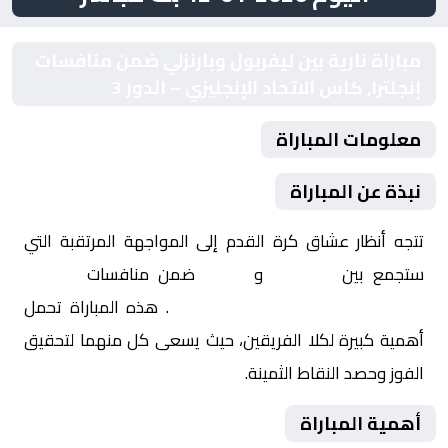
مباراة نارية بين ليفربول وبارنزلي ضمن منافسات
إنجلترا, كاس الاتحاد الإنجليزي – الدور 3
معلومات المباراة
نبذة عن المباراة
تتجه أنظار عشاق كرة القدم إلى المواجهة المرتقبة التي
ستجمع بين
ليفربول
و
بارنزلي
ضمن منافسات
إنجلترا,
كاس الاتحاد الإنجليزي – الدور 3
. هذه المباراة تحمل
أهمية كبيرة لكلا الفريقين، حيث يسعى كل منهما لتحقيق
الفوز وحصد النقاط الثمينة.
أهمية المباراة