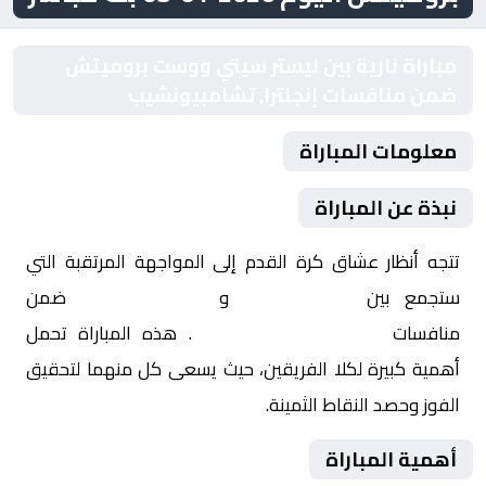
مباراة نارية بين ليستر سيتي ووست بروميتش
ضمن منافسات إنجلترا, تشامبيونشيب
معلومات المباراة
نبذة عن المباراة
تتجه أنظار عشاق كرة القدم إلى المواجهة المرتقبة التي
ستجمع بين
ليستر سيتي
و
وست بروميتش
ضمن
منافسات
إنجلترا, تشامبيونشيب
. هذه المباراة تحمل
أهمية كبيرة لكلا الفريقين، حيث يسعى كل منهما لتحقيق
الفوز وحصد النقاط الثمينة.
أهمية المباراة