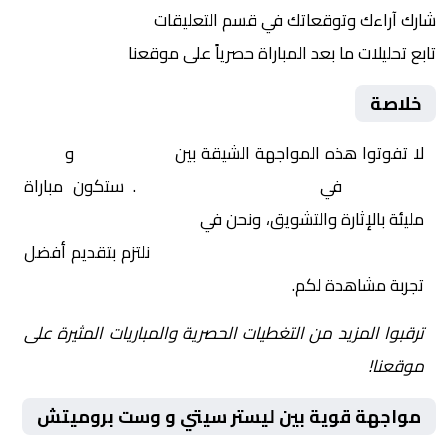
شارك آراءك وتوقعاتك في قسم التعليقات
تابع تحليلات ما بعد المباراة حصرياً على موقعنا
خلاصة
لا تفوتوا هذه المواجهة الشيقة بين
ليستر سيتي
و
وست
بروميتش
في
إنجلترا, تشامبيونشيب
. ستكون مباراة
مليئة بالإثارة والتشويق، ونحن في
Yalla Shoot | يلا شوت |
مباريات اليوم مباشر| yalla shoot tv
نلتزم بتقديم أفضل
تجربة مشاهدة لكم.
ترقبوا المزيد من التغطيات الحصرية والمباريات المثيرة على
موقعنا!
مواجهة قوية بين ليستر سيتي و وست بروميتش