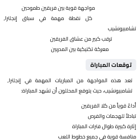
التنافس الشرس:
مواجهة قوية بين فريقين طموحين
النقاط الثمينة:
كل نقطة مهمة في سباق إنجلترا,
تشامبيونشيب
الجماهير:
ترقب كبير من عشاق الفريقين
التكتيكات:
معركة تكتيكية بين المدربين
توقعات المباراة
تعد هذه المواجهة من المباريات المهمة في إنجلترا,
تشامبيونشيب، حيث يتوقع المحللون أن تشهد المباراة:
أداءً قوياً من كلا الفريقين
تبادلاً للهجمات والفرص
إثارة كبيرة طوال فترات المباراة
منافسة قوية في جميع خطوط اللعب