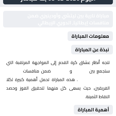
مباراة نارية بين ليتشي وأودينيزي ضمن
منافسات إيطاليا, الدوري الإيطالي
معلومات المباراة
نبذة عن المباراة
تتجه أنظار عشاق كرة القدم إلى المواجهة المرتقبة التي
ستجمع بين
ليتشي
و
أودينيزي
ضمن منافسات
إيطاليا,
الدوري الإيطالي
. هذه المباراة تحمل أهمية كبيرة لكلا
الفريقين، حيث يسعى كل منهما لتحقيق الفوز وحصد
النقاط الثمينة.
أهمية المباراة