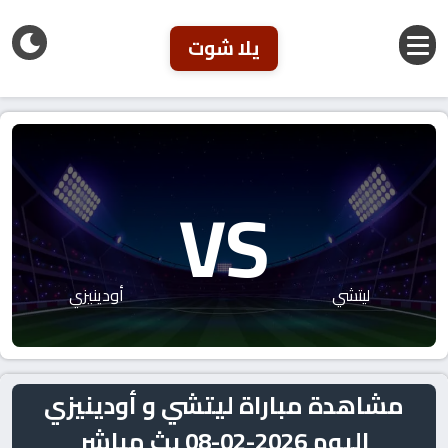
يلا شوت
VS
ليتشي
أودينيزي
مشاهدة مباراة ليتشي و أودينيزي
اليوم 2026-02-08 بث مباشر