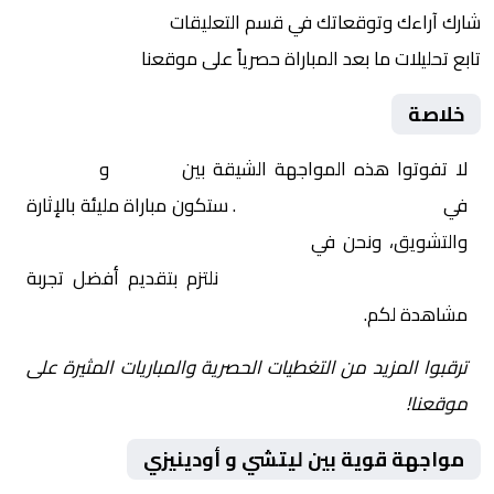
شارك آراءك وتوقعاتك في قسم التعليقات
تابع تحليلات ما بعد المباراة حصرياً على موقعنا
خلاصة
لا تفوتوا هذه المواجهة الشيقة بين
ليتشي
و
أودينيزي
في
إيطاليا, الدوري الإيطالي
. ستكون مباراة مليئة بالإثارة
والتشويق، ونحن في
Yalla Shoot | يلا شوت | مباريات
اليوم مباشر| yalla shoot tv
نلتزم بتقديم أفضل تجربة
مشاهدة لكم.
ترقبوا المزيد من التغطيات الحصرية والمباريات المثيرة على
موقعنا!
مواجهة قوية بين ليتشي و أودينيزي