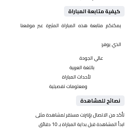
كيفية متابعة المباراة
يمكنكم متابعة هذه المباراة المثيرة عبر موقعنا
Yalla
Shoot | يلا شوت | مباريات اليوم مباشر| yalla shoot tv
الذي يوفر:
بث مباشر
عالي الجودة
تعليق صوتي
باللغة العربية
تحديثات لحظية
لأحداث المباراة
إحصائيات شاملة
ومعلومات تفصيلية
نصائح للمشاهدة
تأكد من الاتصال بإنترنت مستقر لمشاهدة مثلى
ابدأ المشاهدة قبل بداية المباراة بـ 10 دقائق