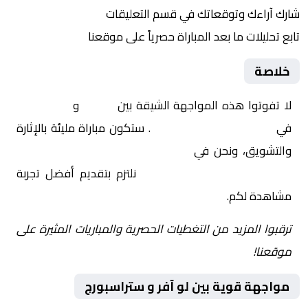
شارك آراءك وتوقعاتك في قسم التعليقات
تابع تحليلات ما بعد المباراة حصرياً على موقعنا
خلاصة
لا تفوتوا هذه المواجهة الشيقة بين
لو آفر
و
ستراسبورج
في
فرنسا, الدوري الفرنسي
. ستكون مباراة مليئة بالإثارة
والتشويق، ونحن في
Yalla Shoot | يلا شوت | مباريات
اليوم مباشر| yalla shoot tv
نلتزم بتقديم أفضل تجربة
مشاهدة لكم.
ترقبوا المزيد من التغطيات الحصرية والمباريات المثيرة على
موقعنا!
مواجهة قوية بين لو آفر و ستراسبورج