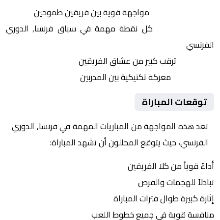
التنافس الشرس:
مواجهة قوية بين فريقين طموحين
النقاط الثمينة:
كل نقطة مهمة في سباق فرنسا, الدوري
الفرنسي
الجماهير:
ترقب كبير من عشاق الفريقين
التكتيكات:
معركة تكتيكية بين المدربين
توقعات المباراة
تعد هذه المواجهة من المباريات المهمة في فرنسا, الدوري
الفرنسي، حيث يتوقع المحللون أن تشهد المباراة:
أداءً قوياً من كلا الفريقين
تبادلاً للهجمات والفرص
إثارة كبيرة طوال فترات المباراة
منافسة قوية في جميع خطوط اللعب