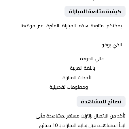
كيفية متابعة المباراة
يمكنكم متابعة هذه المباراة المثيرة عبر موقعنا
Yalla
Shoot | يلا شوت | مباريات اليوم مباشر| yalla shoot tv
الذي يوفر:
بث مباشر
عالي الجودة
تعليق صوتي
باللغة العربية
تحديثات لحظية
لأحداث المباراة
إحصائيات شاملة
ومعلومات تفصيلية
نصائح للمشاهدة
تأكد من الاتصال بإنترنت مستقر لمشاهدة مثلى
ابدأ المشاهدة قبل بداية المباراة بـ 10 دقائق