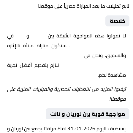
تابع تحليلات ما بعد المباراة حصرياً على موقعنا
خلاصة
لا تفوتوا هذه المواجهة الشيقة بين
لوريان
و
نانت
في
فرنسا, الدوري الفرنسي
. ستكون مباراة مليئة بالإثارة
والتشويق، ونحن في
Yalla Shoot | يلا شوت | مباريات
اليوم مباشر| yalla shoot tv
نلتزم بتقديم أفضل تجربة
مشاهدة لكم.
ترقبوا المزيد من التغطيات الحصرية والمباريات المثيرة على
موقعنا!
مواجهة قوية بين لوريان و نانت
يستضيف اليوم 2026-01-31 لقاءً مرتقبًا يجمع بين لوريان و