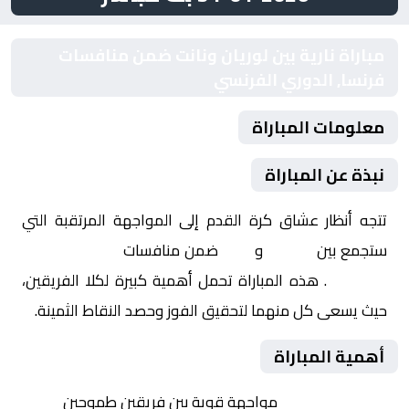
مباراة نارية بين لوريان ونانت ضمن منافسات
فرنسا, الدوري الفرنسي
معلومات المباراة
نبذة عن المباراة
تتجه أنظار عشاق كرة القدم إلى المواجهة المرتقبة التي
ستجمع بين
لوريان
و
نانت
ضمن منافسات
فرنسا, الدوري
الفرنسي
. هذه المباراة تحمل أهمية كبيرة لكلا الفريقين،
حيث يسعى كل منهما لتحقيق الفوز وحصد النقاط الثمينة.
أهمية المباراة
التنافس الشرس:
مواجهة قوية بين فريقين طموحين