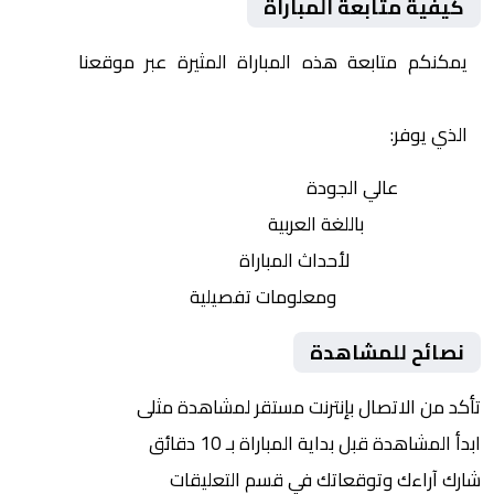
كيفية متابعة المباراة
يمكنكم متابعة هذه المباراة المثيرة عبر موقعنا
Yalla
Shoot | يلا شوت | مباريات اليوم مباشر| yalla shoot tv
الذي يوفر:
بث مباشر
عالي الجودة
تعليق صوتي
باللغة العربية
تحديثات لحظية
لأحداث المباراة
إحصائيات شاملة
ومعلومات تفصيلية
نصائح للمشاهدة
تأكد من الاتصال بإنترنت مستقر لمشاهدة مثلى
ابدأ المشاهدة قبل بداية المباراة بـ 10 دقائق
شارك آراءك وتوقعاتك في قسم التعليقات