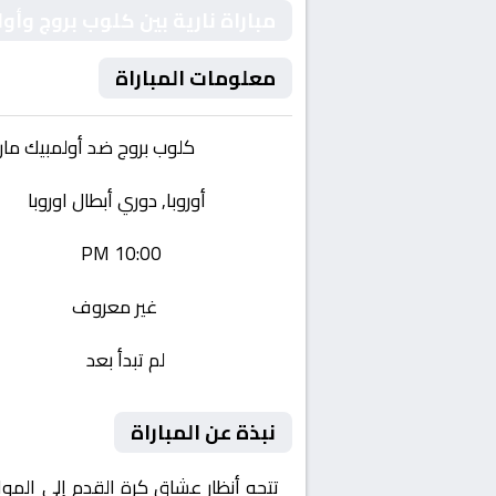
مباراة نارية بين كلوب بروج وأو
معلومات المباراة
الفريقان:
كلوب بروج ضد أولمبيك مارس
البطولة:
أوروبا, دوري أبطال اوروبا
وقت المباراة:
10:00 PM
القناة الناقلة:
غير معروف
حالة المباراة:
لم تبدأ بعد
نبذة عن المباراة
تتجه أنظار عشاق كرة القدم إلى المو