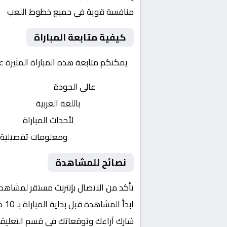
منافسة قوية في جميع خطوط اللعب
كيفية متابعة المباراة
يمكنكم متابعة هذه المباراة المثيرة 
بث مباشر
عالي الجودة
تعليق صوتي
باللغة العربية
تحديثات لحظية
لأحداث المباراة
إحصائيات شاملة
ومعلومات تفصيلية
نصائح للمشاهدة
تأكد من الاتصال بإنترنت مستقر لمشاهد
ابدأ المشاهدة قبل بداية المباراة بـ 10 دقائق
شارك آراءك وتوقعاتك في قسم التعليق