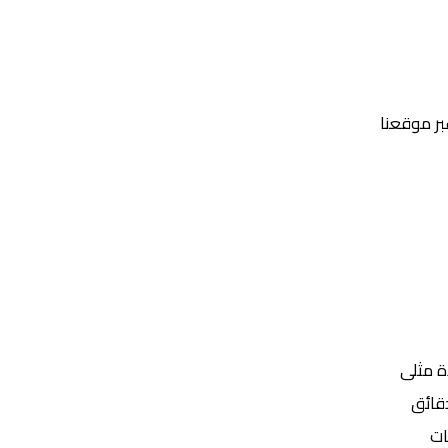
عبر موقعنا
Yalla Shoot | يلا شوت | مباريات اليوم مباشر| yalla shoot tv
ة مثلى
ات