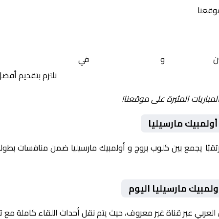
موقعنا
ين
كلوب بروج
و
أولمبيك مارسيليا
في
أوروبا, دوري أبطال 
نلتزم بتقديم أفض
لمباريات المثيرة على موقعنا!
أولمبيك مارسيليا
وم 2026-01-28 لقاءً مرتقبًا يجمع بين كلوب بروج و أولمبيك مارسيليا ضمن منافسا
لمبيك مارسيليا اليوم
 العربي عبر قناة غير معروف، حيث يتم نقل أحداث اللقاء كاملة مع 