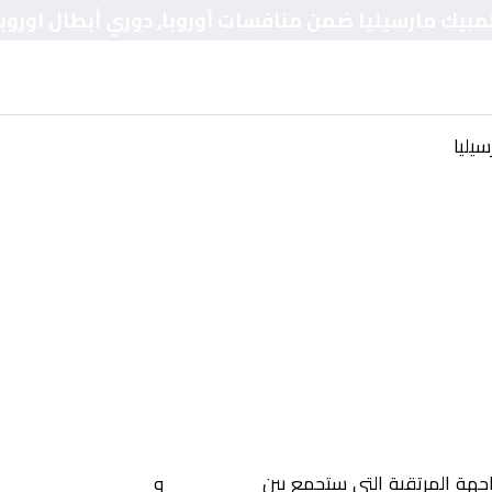
لمبيك مارسيليا ضمن منافسات أوروبا, دوري أبطال اوروبا
يليا
اجهة المرتقبة التي ستجمع بين
كلوب بروج
و
أولمبيك مارسيليا
ض