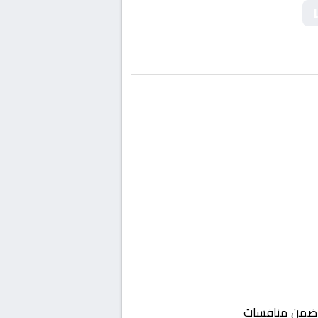
من منافسات
أوروبا, دوري أبطال