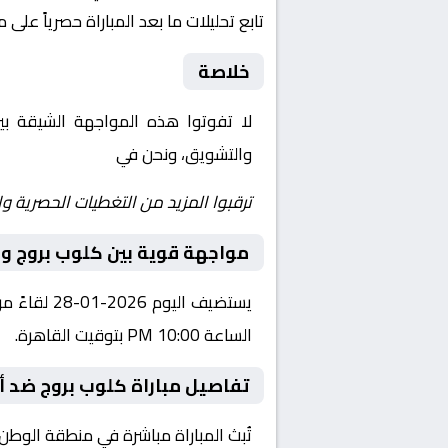
تابع تحليلات ما بعد المباراة حصرياً على 
خلاصة
لا تفوتوا هذه المواجهة الشيقة ب
والتشويق، ونحن في
Yalla Shoot | يلا شوت | مباريات اليوم مباشر| yalla shoot tv
ترقبوا المزيد من التغطيات الحصرية وا
مواجهة قوية بين كلوب بروج و 
يستضيف الي
الساعة 10:00 PM بتوقيت القاهرة.
تفاصيل مباراة كلوب بروج ضد أو
تُبث المباراة مباشرة في منطقة الوطن