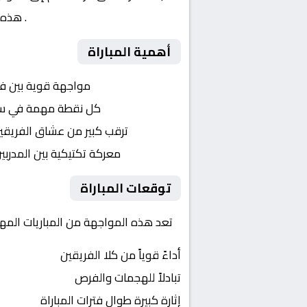
أبطال ش. امريكا – دور الـ 16
. هذه 
أهمية المباراة
التنافس الشرس:
مواجهة قوية بين ف
النقاط الثمينة:
كل نقطة مهمة في سباق 
الجماهير:
ترقب كبير من عشاق الفريقي
التكتيكات:
معركة تكتيكية بين المدربي
توقعات المباراة
تعد هذه المواجهة من المباريات المهمة في شمال امريكا,
أداءً قوياً من كلا الفريقين
تبادلاً للهجمات والفرص
إثارة كبيرة طوال فترات المباراة