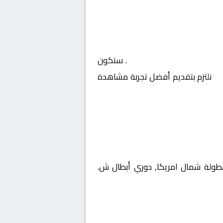
ش. امريكا – دور الـ 16
. ستكون
نلتزم بتقديم أفضل تجربة مشاهدة
منافسات بطولة شمال امريكا, دوري أبطال ش.