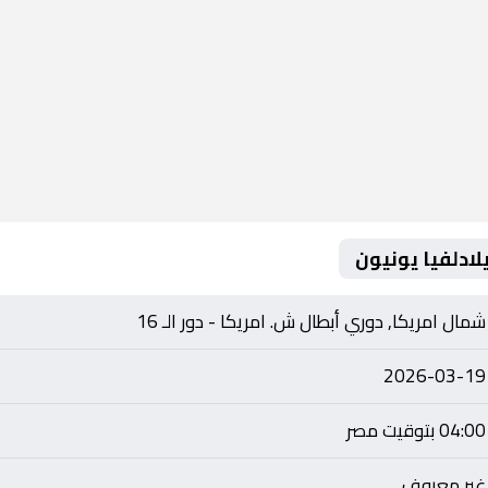
لادلفيا يونيون
شمال امريكا, دوري أبطال ش. امريكا - دور الـ 16
2026-03-19
04:00 بتوقيت مصر
غير معروف