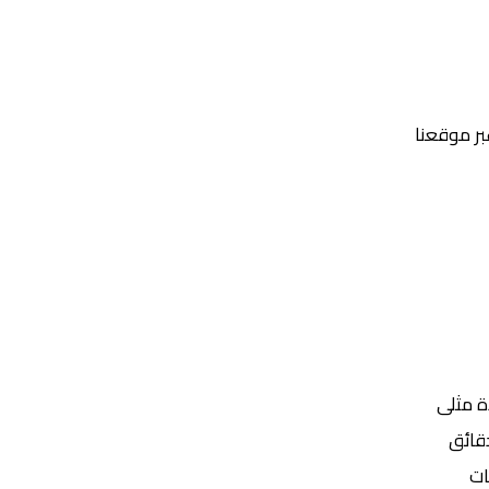
عبر موقعنا
Yalla Shoot | يلا شوت | مباريات اليوم مباشر| yalla shoot tv
ة مثلى
ات