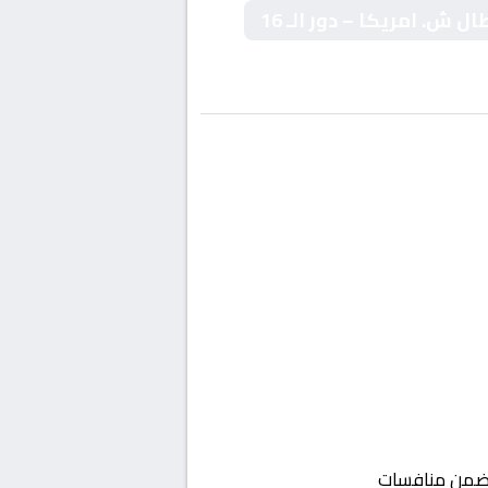
ش. امريكا – دور الـ 16
من منافسات
شمال امريكا, دوري