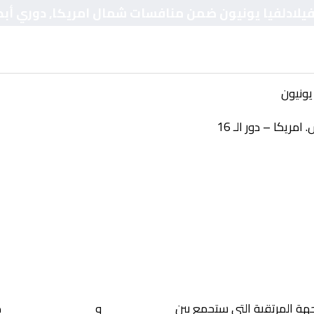
فيلادلفيا يونيون ضمن منافسات شمال امريكا, دوري أبطال 
يونيون
ريكا – دور الـ 16
جهة المرتقبة التي ستجمع بين
كلوب أمريكا
و
فيلادلفيا يونيون
ض