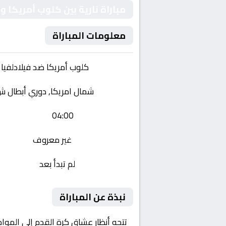
مباراة نارية بين كلوب أمريكا و
معلومات المباراة
الفريقان:
كلوب أمريكا ضد فيلادلفيا 
البطولة:
شمال امريكا, دوري أبطال ش. ام
وقت المباراة:
04:00
القناة الناقلة:
غير معروف
حالة المباراة:
لم تبدأ بعد
نبذة عن المباراة
تتجه أنظار عشاق كرة القدم إلى الموا