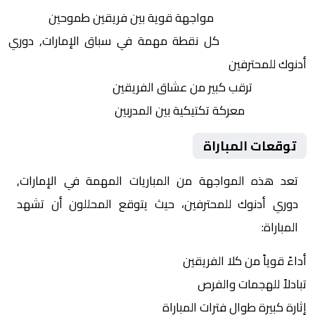
التنافس الشرس:
مواجهة قوية بين فريقين طموحين
النقاط الثمينة:
كل نقطة مهمة في سباق الإمارات, دوري
أدنوك للمحترفين
الجماهير:
ترقب كبير من عشاق الفريقين
التكتيكات:
معركة تكتيكية بين المدربين
توقعات المباراة
تعد هذه المواجهة من المباريات المهمة في الإمارات,
دوري أدنوك للمحترفين، حيث يتوقع المحللون أن تشهد
المباراة:
أداءً قوياً من كلا الفريقين
تبادلاً للهجمات والفرص
إثارة كبيرة طوال فترات المباراة