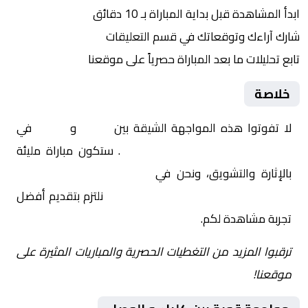
ابدأ المشاهدة قبل بداية المباراة بـ 10 دقائق
شارك آراءك وتوقعاتك في قسم التعليقات
تابع تحليلات ما بعد المباراة حصرياً على موقعنا
خلاصة
لا تفوتوا هذه المواجهة الشيقة بين
كلباء
و
الوصل
في
الإمارات, دوري أدنوك للمحترفين
. ستكون مباراة مليئة
بالإثارة والتشويق، ونحن في
Yalla Shoot | يلا شوت |
مباريات اليوم مباشر| yalla shoot tv
نلتزم بتقديم أفضل
تجربة مشاهدة لكم.
ترقبوا المزيد من التغطيات الحصرية والمباريات المثيرة على
موقعنا!