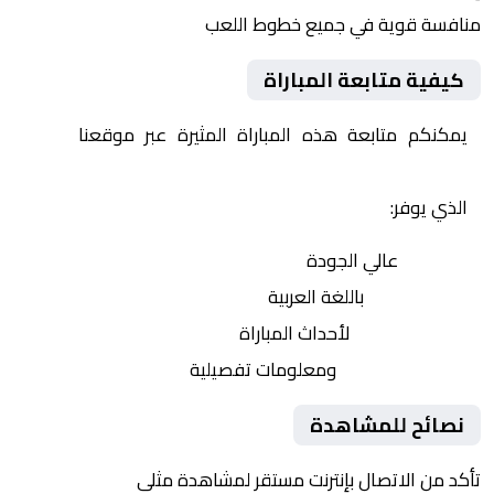
منافسة قوية في جميع خطوط اللعب
كيفية متابعة المباراة
يمكنكم متابعة هذه المباراة المثيرة عبر موقعنا
Yalla
Shoot | يلا شوت | مباريات اليوم مباشر| yalla shoot tv
الذي يوفر:
بث مباشر
عالي الجودة
تعليق صوتي
باللغة العربية
تحديثات لحظية
لأحداث المباراة
إحصائيات شاملة
ومعلومات تفصيلية
نصائح للمشاهدة
تأكد من الاتصال بإنترنت مستقر لمشاهدة مثلى