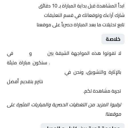
ابدأ المشاهدة قبل بداية المباراة بـ 10 دقائق
شارك آراءك وتوقعاتك في قسم التعليقات
تابع تحليلات ما بعد المباراة حصرياً على موقعنا
خلاصة
لا تفوتوا هذه المواجهة الشيقة بين
كلباء
و
الوصل
في
الإمارات, دوري أدنوك للمحترفين
. ستكون مباراة مليئة
بالإثارة والتشويق، ونحن في
Yalla Shoot | يلا شوت |
مباريات اليوم مباشر| yalla shoot tv
نلتزم بتقديم أفضل
تجربة مشاهدة لكم.
ترقبوا المزيد من التغطيات الحصرية والمباريات المثيرة على
موقعنا!