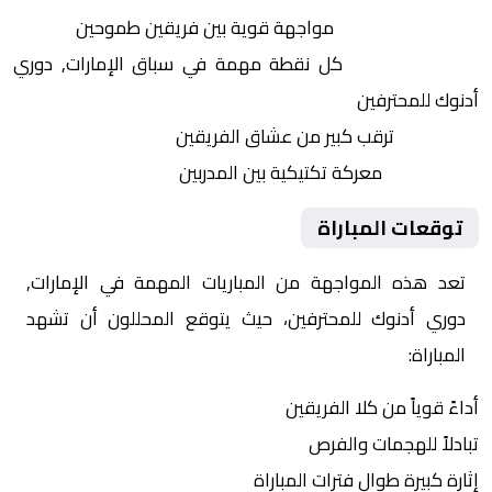
التنافس الشرس:
مواجهة قوية بين فريقين طموحين
النقاط الثمينة:
كل نقطة مهمة في سباق الإمارات, دوري
أدنوك للمحترفين
الجماهير:
ترقب كبير من عشاق الفريقين
التكتيكات:
معركة تكتيكية بين المدربين
توقعات المباراة
تعد هذه المواجهة من المباريات المهمة في الإمارات,
دوري أدنوك للمحترفين، حيث يتوقع المحللون أن تشهد
المباراة:
أداءً قوياً من كلا الفريقين
تبادلاً للهجمات والفرص
إثارة كبيرة طوال فترات المباراة