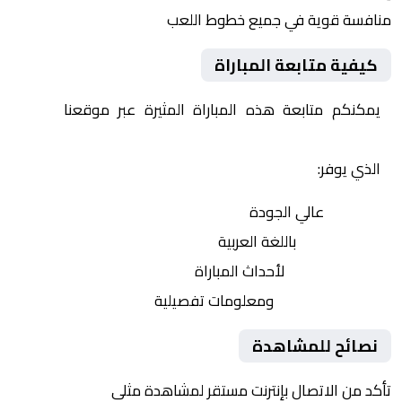
منافسة قوية في جميع خطوط اللعب
كيفية متابعة المباراة
يمكنكم متابعة هذه المباراة المثيرة عبر موقعنا
Yalla
Shoot | يلا شوت | مباريات اليوم مباشر| yalla shoot tv
الذي يوفر:
بث مباشر
عالي الجودة
تعليق صوتي
باللغة العربية
تحديثات لحظية
لأحداث المباراة
إحصائيات شاملة
ومعلومات تفصيلية
نصائح للمشاهدة
تأكد من الاتصال بإنترنت مستقر لمشاهدة مثلى