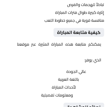
تبادلاً للهجمات والفرص
إثارة كبيرة طوال فترات المباراة
منافسة قوية في جميع خطوط اللعب
كيفية متابعة المباراة
يمكنكم متابعة هذه المباراة المثيرة عبر موقعنا
Yalla
Shoot | يلا شوت | مباريات اليوم مباشر| yalla shoot tv
الذي يوفر:
بث مباشر
عالي الجودة
تعليق صوتي
باللغة العربية
تحديثات لحظية
لأحداث المباراة
إحصائيات شاملة
ومعلومات تفصيلية