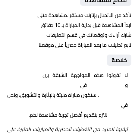
نصائح للمشاهدة
تأكد من الاتصال بإنترنت مستقر لمشاهدة مثلى
ابدأ المشاهدة قبل بداية المباراة بـ 10 دقائق
شارك آراءك وتوقعاتك في قسم التعليقات
تابع تحليلات ما بعد المباراة حصرياً على موقعنا
خلاصة
لا تفوتوا هذه المواجهة الشيقة بين
قطر تحت 23
و
الإمارات تحت 23
في
آسيا, كأس آسيا تحت 23 سنة –
المجموعة ب
. ستكون مباراة مليئة بالإثارة والتشويق، ونحن
في
Yalla Shoot | يلا شوت | مباريات اليوم مباشر| yalla
shoot tv
نلتزم بتقديم أفضل تجربة مشاهدة لكم.
ترقبوا المزيد من التغطيات الحصرية والمباريات المثيرة على