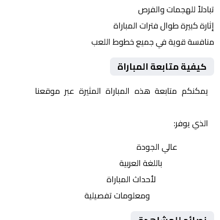
تبادلاً للهجمات والفرص
إثارة كبيرة طوال فترات المباراة
منافسة قوية في جميع خطوط اللعب
كيفية متابعة المباراة
يمكنكم متابعة هذه المباراة المثيرة عبر موقعنا
Yalla
Shoot | يلا شوت | مباريات اليوم مباشر| yalla shoot tv
الذي يوفر:
بث مباشر
عالي الجودة
تعليق صوتي
باللغة العربية
تحديثات لحظية
لأحداث المباراة
إحصائيات شاملة
ومعلومات تفصيلية