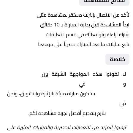
نصائح للمشاهدة
تأكد من الاتصال بإنترنت مستقر لمشاهدة مثلى
ابدأ المشاهدة قبل بداية المباراة بـ 10 دقائق
شارك آراءك وتوقعاتك في قسم التعليقات
تابع تحليلات ما بعد المباراة حصرياً على موقعنا
خلاصة
لا تفوتوا هذه المواجهة الشيقة بين
قطر تحت 23
و
الإمارات تحت 23
في
آسيا, كأس آسيا تحت 23 سنة –
المجموعة ب
. ستكون مباراة مليئة بالإثارة والتشويق، ونحن
في
Yalla Shoot | يلا شوت | مباريات اليوم مباشر| yalla
shoot tv
نلتزم بتقديم أفضل تجربة مشاهدة لكم.
ترقبوا المزيد من التغطيات الحصرية والمباريات المثيرة على