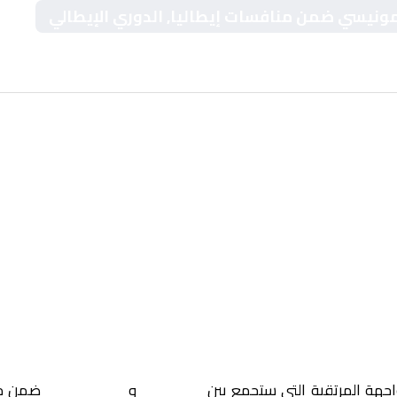
ريمونيسي ضمن منافسات إيطاليا, الدوري الإيطالي
اجهة المرتقبة التي ستجمع بين
فيورنتينا
و
كريمونيسي
ضمن م