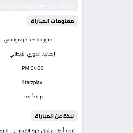
مباراة نارية بين فيورنتينا وك
معلومات المباراة
الفريقان:
فيورنتينا ضد كريمونيسي
البطولة:
إيطاليا, الدوري الإيطالي
وقت المباراة:
04:00 PM
القناة الناقلة:
Starzplay
حالة المباراة:
لم تبدأ بعد
نبذة عن المباراة
تتجه أنظار عشاق كرة القدم إلى المو