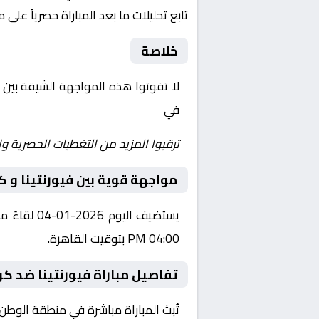
تابع تحليلات ما بعد المباراة حصرياً على 
خلاصة
لا تفوتوا هذه المواجهة الشيقة بين
في
Yalla Shoot | يلا شوت | مباريات اليوم مباشر| yalla shoot tv
ترقبوا المزيد من التغطيات الحصرية وا
مواجهة قوية بين فيورنتينا و 
يستضيف ال
04:00 PM بتوقيت القاهرة.
تفاصيل مباراة فيورنتينا ضد ك
تُبث المباراة مباشرة في منطقة الوطن العربي عبر قناة Starzplay، حيث يتم نقل أحدا