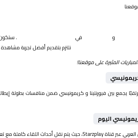
موقعنا
فيورنتينا
و
كريمونيسي
في
إيطاليا, الدوري الإيطالي
. ستكون 
نلتزم بتقديم أفضل تجربة مشاهدة ل
لمباريات المثيرة على موقعنا!
كريمونيسي
يوم 2026-01-04 لقاءً مرتقبًا يجمع بين فيورنتينا و كريمونيسي ضمن منافسات بطولة
ريمونيسي اليوم
ث اللقاء كاملة مع تعليق صوتي مميز.