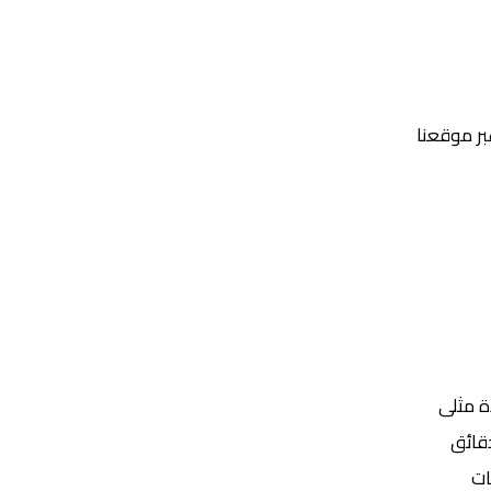
عبر موقعنا
Yalla Shoot | يلا شوت | مباريات اليوم مباشر| yalla shoot tv
ة مثلى
ات