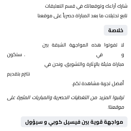
شارك آراءك وتوقعاتك في قسم التعليقات
تابع تحليلات ما بعد المباراة حصرياً على موقعنا
خلاصة
لا تفوتوا هذه المواجهة الشيقة بين
فيسيل كوبي
و
سيؤول
في
آسيا, دوري أبطال آسيا للنخبة
. ستكون
مباراة مليئة بالإثارة والتشويق، ونحن في
Yalla Shoot | يلا
شوت | مباريات اليوم مباشر| yalla shoot tv
نلتزم بتقديم
أفضل تجربة مشاهدة لكم.
ترقبوا المزيد من التغطيات الحصرية والمباريات المثيرة على
موقعنا!
مواجهة قوية بين فيسيل كوبي و سيؤول