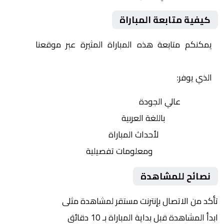
كيفية متابعة المباراة
يمكنكم متابعة هذه المباراة المثيرة عبر موقعنا
Yalla
Shoot | يلا شوت | مباريات اليوم مباشر| yalla shoot tv
الذي يوفر:
بث مباشر
عالي الجودة
تعليق صوتي
باللغة العربية
تحديثات لحظية
لأحداث المباراة
إحصائيات شاملة
ومعلومات تفصيلية
نصائح للمشاهدة
تأكد من الاتصال بإنترنت مستقر لمشاهدة مثلى
ابدأ المشاهدة قبل بداية المباراة بـ 10 دقائق