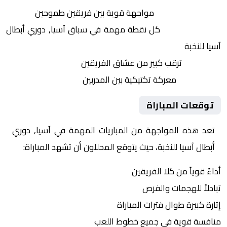
التنافس الشرس:
مواجهة قوية بين فريقين طموحين
النقاط الثمينة:
كل نقطة مهمة في سباق آسيا, دوري أبطال
آسيا للنخبة
الجماهير:
ترقب كبير من عشاق الفريقين
التكتيكات:
معركة تكتيكية بين المدربين
توقعات المباراة
تعد هذه المواجهة من المباريات المهمة في آسيا, دوري
أبطال آسيا للنخبة، حيث يتوقع المحللون أن تشهد المباراة:
أداءً قوياً من كلا الفريقين
تبادلاً للهجمات والفرص
إثارة كبيرة طوال فترات المباراة
منافسة قوية في جميع خطوط اللعب