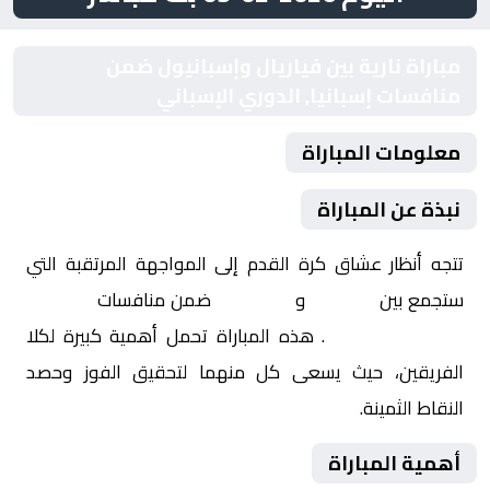
مباراة نارية بين فياريال وإسبانيول ضمن
منافسات إسبانيا, الدوري الإسباني
معلومات المباراة
نبذة عن المباراة
تتجه أنظار عشاق كرة القدم إلى المواجهة المرتقبة التي
ستجمع بين
فياريال
و
إسبانيول
ضمن منافسات
إسبانيا,
الدوري الإسباني
. هذه المباراة تحمل أهمية كبيرة لكلا
الفريقين، حيث يسعى كل منهما لتحقيق الفوز وحصد
النقاط الثمينة.
أهمية المباراة