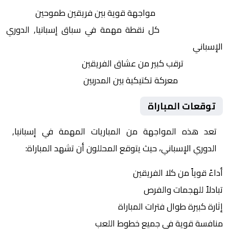
التنافس الشرس:
مواجهة قوية بين فريقين طموحين
النقاط الثمينة:
كل نقطة مهمة في سباق إسبانيا, الدوري
الإسباني
الجماهير:
ترقب كبير من عشاق الفريقين
التكتيكات:
معركة تكتيكية بين المدربين
توقعات المباراة
تعد هذه المواجهة من المباريات المهمة في إسبانيا,
الدوري الإسباني، حيث يتوقع المحللون أن تشهد المباراة:
أداءً قوياً من كلا الفريقين
تبادلاً للهجمات والفرص
إثارة كبيرة طوال فترات المباراة
منافسة قوية في جميع خطوط اللعب