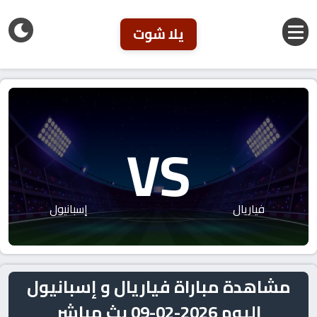
يلا شوت
VS
فياريال
إسبانيول
مشاهدة مباراة فياريال و إسبانيول
اليوم 2026-02-09 بث مباشر