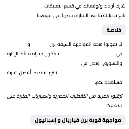
شارك آراءك وتوقعاتك في قسم التعليقات
تابع تحليلات ما بعد المباراة حصرياً على موقعنا
خلاصة
لا تفوتوا هذه المواجهة الشيقة بين
فياريال
و
إسبانيول
في
إسبانيا, الدوري الإسباني
. ستكون مباراة مليئة بالإثارة
والتشويق، ونحن في
Yalla Shoot | يلا شوت | مباريات
اليوم مباشر| yalla shoot tv
نلتزم بتقديم أفضل تجربة
مشاهدة لكم.
ترقبوا المزيد من التغطيات الحصرية والمباريات المثيرة على
موقعنا!
مواجهة قوية بين فياريال و إسبانيول