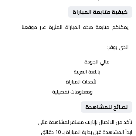
كيفية متابعة المباراة
يمكنكم متابعة هذه المباراة المثيرة عبر موقعنا
Yalla
Shoot | يلا شوت | مباريات اليوم مباشر| yalla shoot tv
الذي يوفر:
بث مباشر
عالي الجودة
تعليق صوتي
باللغة العربية
تحديثات لحظية
لأحداث المباراة
إحصائيات شاملة
ومعلومات تفصيلية
نصائح للمشاهدة
تأكد من الاتصال بإنترنت مستقر لمشاهدة مثلى
ابدأ المشاهدة قبل بداية المباراة بـ 10 دقائق