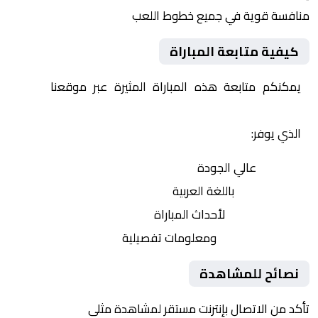
منافسة قوية في جميع خطوط اللعب
كيفية متابعة المباراة
يمكنكم متابعة هذه المباراة المثيرة عبر موقعنا
Yalla
Shoot | يلا شوت | مباريات اليوم مباشر| yalla shoot tv
الذي يوفر:
بث مباشر
عالي الجودة
تعليق صوتي
باللغة العربية
تحديثات لحظية
لأحداث المباراة
إحصائيات شاملة
ومعلومات تفصيلية
نصائح للمشاهدة
تأكد من الاتصال بإنترنت مستقر لمشاهدة مثلى