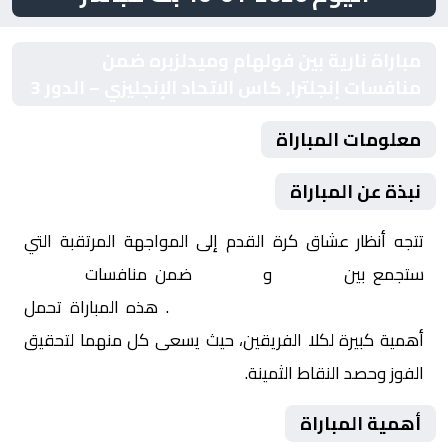
مباراة نارية بين فولهام وميدلزبره ضمن
منافسات إنجلترا, كاس الاتحاد الإنجليزي – الدور 3
معلومات المباراة
نبذة عن المباراة
تتجه أنظار عشاق كرة القدم إلى المواجهة المرتقبة التي
ستجمع بين
فولهام
و
ميدلزبره
ضمن منافسات
إنجلترا,
كاس الاتحاد الإنجليزي – الدور 3
. هذه المباراة تحمل
أهمية كبيرة لكلا الفريقين، حيث يسعى كل منهما لتحقيق
الفوز وحصد النقاط الثمينة.
أهمية المباراة