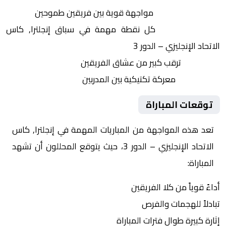
التنافس الشرس:
مواجهة قوية بين فريقين طموحين
النقاط الثمينة:
كل نقطة مهمة في سباق إنجلترا, كاس
الاتحاد الإنجليزي – الدور 3
الجماهير:
ترقب كبير من عشاق الفريقين
التكتيكات:
معركة تكتيكية بين المدربين
توقعات المباراة
تعد هذه المواجهة من المباريات المهمة في إنجلترا, كاس
الاتحاد الإنجليزي – الدور 3، حيث يتوقع المحللون أن تشهد
المباراة:
أداءً قوياً من كلا الفريقين
تبادلاً للهجمات والفرص
إثارة كبيرة طوال فترات المباراة