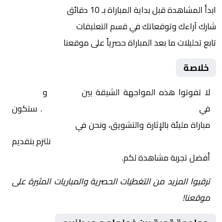
ابدأ المشاهدة قبل بداية المباراة بـ 10 دقائق
شارك آراءك وتوقعاتك في قسم التعليقات
تابع تحليلات ما بعد المباراة حصرياً على موقعنا
خلاصة
لا تفوتوا هذه المواجهة الشيقة بين
فولهام
و
ميدلزبره
في
إنجلترا, كاس الاتحاد الإنجليزي – الدور 3
. ستكون
مباراة مليئة بالإثارة والتشويق، ونحن في
Yalla Shoot | يلا
شوت | مباريات اليوم مباشر| yalla shoot tv
نلتزم بتقديم
أفضل تجربة مشاهدة لكم.
ترقبوا المزيد من التغطيات الحصرية والمباريات المثيرة على
موقعنا!