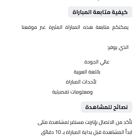
كيفية متابعة المباراة
يمكنكم متابعة هذه المباراة المثيرة عبر موقعنا
Yalla
Shoot | يلا شوت | مباريات اليوم مباشر| yalla shoot tv
الذي يوفر:
بث مباشر
عالي الجودة
تعليق صوتي
باللغة العربية
تحديثات لحظية
لأحداث المباراة
إحصائيات شاملة
ومعلومات تفصيلية
نصائح للمشاهدة
تأكد من الاتصال بإنترنت مستقر لمشاهدة مثلى
ابدأ المشاهدة قبل بداية المباراة بـ 10 دقائق