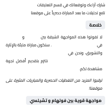
شارك آراءك وتوقعاتك في قسم التعليقات
تابع تحليلات ما بعد المباراة حصرياً على موقعنا
خلاصة
لا تفوتوا هذه المواجهة الشيقة بين
فولهام
و
تشيلسي
في
إنجلترا, الدوري الإنجليزي
. ستكون مباراة مليئة بالإثارة
والتشويق، ونحن في
Yalla Shoot | يلا شوت | مباريات
اليوم مباشر| yalla shoot tv
نلتزم بتقديم أفضل تجربة
مشاهدة لكم.
ترقبوا المزيد من التغطيات الحصرية والمباريات المثيرة على
موقعنا!
مواجهة قوية بين فولهام و تشيلسي