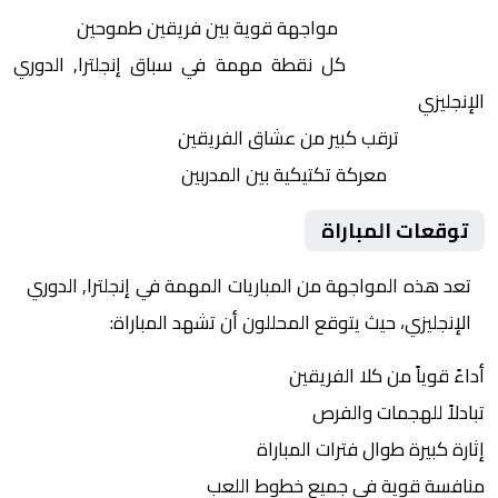
التنافس الشرس:
مواجهة قوية بين فريقين طموحين
النقاط الثمينة:
كل نقطة مهمة في سباق إنجلترا, الدوري
الإنجليزي
الجماهير:
ترقب كبير من عشاق الفريقين
التكتيكات:
معركة تكتيكية بين المدربين
توقعات المباراة
تعد هذه المواجهة من المباريات المهمة في إنجلترا, الدوري
الإنجليزي، حيث يتوقع المحللون أن تشهد المباراة:
أداءً قوياً من كلا الفريقين
تبادلاً للهجمات والفرص
إثارة كبيرة طوال فترات المباراة
منافسة قوية في جميع خطوط اللعب